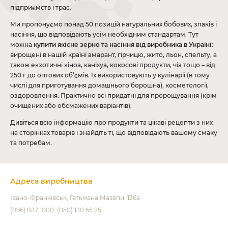
підприємств і трас.
Ми пропонуємо понад 50 позицій натуральних бобових, злаків і
насіння, що відповідають усім необхідним стандартам. Тут
можна
купити якісне зерно та насіння від виробника в Україні
:
вирощені в нашій країні амарант, гірчицю, жито, льон, спельту, а
також екзотичні кіноа, каніхуа, кокосові продукти, чіа тощо – від
250 г до оптових об’ємів. Їх використовують у кулінарії (в тому
числі для приготування домашнього борошна), косметології,
оздоровлення. Практично всі придатні для пророщування (крім
очищених або обсмажених варіантів).
Дивіться всю інформацію про продукти та цікаві рецепти з них
на сторінках товарів і знайдіть ті, що відповідають вашому смаку
та потребам.
Адреса виробництва
Івано-Франківськ
Гетьмана Мазепи, 136а
(096) 837 1000
(050) 130 65 25