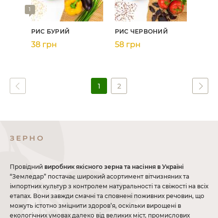
1
РИС БУРИЙ
РИС ЧЕРВОНИЙ
38 грн
58 грн
1
2
ЗЕРНО
Провідний
виробник якісного зерна та насіння в Україні
“Земледар” постачає широкий асортимент вітчизняних та
імпортних культур з контролем натуральності та свіжості на всіх
етапах. Вони завжди смачні та сповнені поживних речовин, що
можуть істотно зміцнити здоров’я, оскільки вирощені в
екологічних умовах далеко від великих міст, промислових