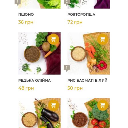
1
2
ПШОНО
РОЗТОРОПША
36 грн
72 грн
1
РЕДЬКА ОЛІЙНА
РИС БАСМАТІ БІЛИЙ
48 грн
50 грн