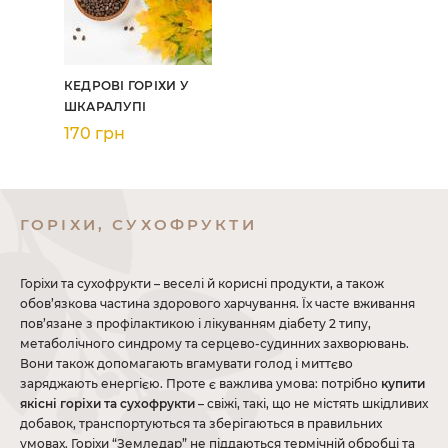
КЕДРОВІ ГОРІХИ У
ШКАРАЛУПІ
170 грн
ГОРІХИ, СУХОФРУКТИ
Горіхи та сухофрукти – веселі й корисні продукти, а також
обов’язкова частина здорового харчування. Їх часте вживання
пов’язане з профілактикою і лікуванням діабету 2 типу,
метаболічного синдрому та серцево-судинних захворювань.
Вони також допомагають вгамувати голод і миттєво
заряджають енергією. Проте є важлива умова: потрібно
купити
якісні горіхи та сухофрукти
– свіжі, такі, що не містять шкідливих
добавок, транспортуються та зберігаються в правильних
умовах. Горіхи “Земледар” не піддаються термічній обробці та