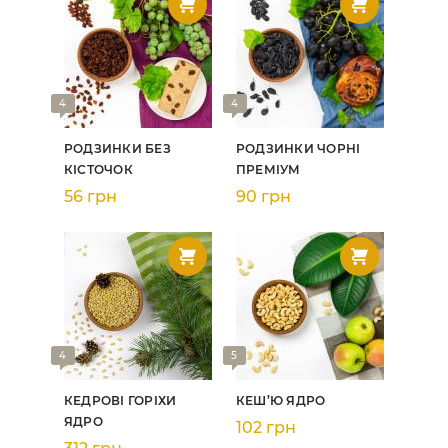
4
4
РОДЗИНКИ БЕЗ
РОДЗИНКИ ЧОРНІ
КІСТОЧОК
ПРЕМІУМ
56 грн
90 грн
4
5
КЕДРОВІ ГОРІХИ
КЕШ’Ю ЯДРО
ЯДРО
102 грн