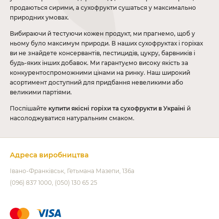
продаються сирими, а сухофрукти сушаться у максимально
природних умовах.
Вибираючи й тестуючи кожен продукт, ми прагнемо, щоб у
ньому було максимум природи. В наших сухофруктах і горіхах
ви не знайдете консервантів, пестицидів, цукру, барвників і
будь-яких інших добавок. Ми гарантуємо високу якість за
конкурентоспроможними цінами на ринку. Наш широкий
асортимент доступний для придбання невеликими або
великими партіями.
Поспішайте
купити якісні горіхи та сухофрукти в Україні
й
насолоджуватися натуральним смаком.
Адреса виробництва
Івано-Франківськ
Гетьмана Мазепи, 136а
(096) 837 1000
(050) 130 65 25