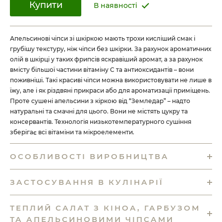
Купити
В наявності
Апельсинові чіпси зі шкіркою мають трохи кисліший смак і
грубішу текстуру, ніж чіпси без шкірки. За рахунок ароматичних
олій в шкірці у таких фрипсів яскравіший аромат, а за рахунок
вмісту більшої частини вітаміну С та антиоксидантів – вони
поживніші. Такі красиві чіпси можна використовувати не лише в
їжу, але і як різдвяні прикраси або для ароматизації приміщень.
Проте сушені апельсини з кіркою від “Земледар” – надто
натуральні та смачні для цього. Вони не містять цукру та
консервантів. Технологія низькотемпературного сушіння
зберігає всі вітаміни та мікроелементи.
ОСОБЛИВОСТІ ВИРОБНИЦТВА
ЗАСТОСУВАННЯ В КУЛІНАРІЇ
ТЕПЛИЙ САЛАТ З КІНОА, ГАРБУЗОМ
ТА АПЕЛЬСИНОВИМИ ЧІПСАМИ