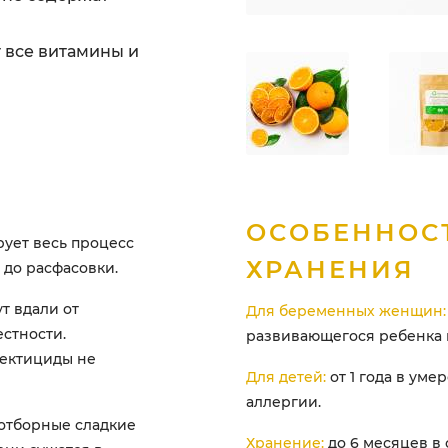
 все витамины и
ОСОБЕННОС
ует весь процесс
ХРАНЕНИЯ
 до расфасовки.
т вдали от
Для беременных женщин:
естности.
развивающегося ребенка 
сектициды не
Для детей:
от 1 года в уме
аллергии.
отборные сладкие
Хранение:
до 6 месяцев в