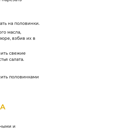
ать на половинки.
го масла,
пюре, взбив их в
вить свежие
тья салата.
сить половинками
ВА
ьными и