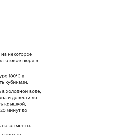
:
 на некоторое
ь готовое пюре в
ре 180°C в
ть кубиками.
 в холодной воде,
она и довести до
ть крышкой,
-20 минут до
 на сегменты.
и нарезать