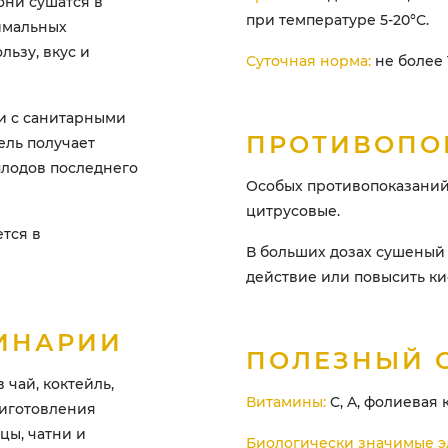
они сушатся в
при температуре 5-20°С.
имальных
льзу, вкус и
Суточная норма:
не более 1
и с санитарными
ПРОТИВОПО
ель получает
плодов последнего
Особых противопоказаний 
цитрусовые.
ется в
В больших дозах сушеный
действие или повысить ки
ИНАРИИ
ПОЛЕЗНЫЙ 
чай, коктейль,
Витамины:
C, A, фолиевая 
риготовления
цы, чатни и
Биологически значимые э