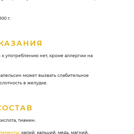
00 г.
КАЗАНИЯ
к употреблению нет, кроме аллергии на
 апельсин может вызвать слабительное
слотность в желудке.
СОСТАВ
кислота, тиамин.
лементы:
калий, кальций, медь, магний,