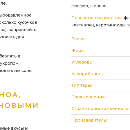
ле.
фосфор, железо.
сыродавленное
Полезные соединения:
фл
сколько кусочков
клетчатка), каротиноиды, 
лю), заправляйте
ьзовать для
Белки:
Жиры:
бавлять в
Углеводы:
 укропом,
овать им соль.
Калорийность:
Тип тары:
НОА,
Срок хранения:
ИНОВЫМИ
Страна происхождения пл
Производитель:
зные вкусы и