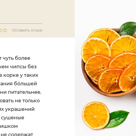
Оставить отзыв
 чуть более
 чем чипсы без
в корке у таких
ржания бóльшей
они питательнее.
вать не только
ких украшений
о сушеные
слишком
 не содержат