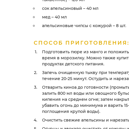
сок апельсиновый – 40 мл
мед – 40 мл
апельсиновые чипсы с кожурой – 8 шт.
СПОСОБ ПРИГОТОВЛЕНИЯ
Подготовить пюре из манго и положить
время в морозилку. Можно также купит
продуктах детского питания.
Запечь очищенную тыкву при температу
течение 20-25 минут. Остудить и нареза
Отварить киноа до готовности (промыть
залить 800 мл воды или овощного буль
кипения на среднем огне; затем накры
убавить огонь до минимума и варить 15
поглощения крупой воды).
Очистить свежие апельсины и нарезать
Огурцы и авокадо очистить от кожуры 