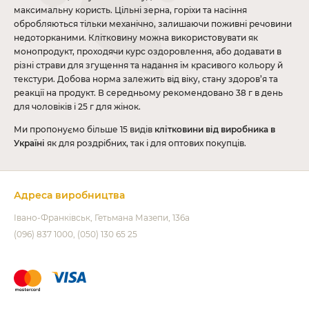
максимальну користь. Цільні зерна, горіхи та насіння
обробляються тільки механічно, залишаючи поживні речовини
недоторканими. Клітковину можна використовувати як
монопродукт, проходячи курс оздоровлення, або додавати в
різні страви для згущення та надання їм красивого кольору й
текстури. Добова норма залежить від віку, стану здоров’я та
реакції на продукт. В середньому рекомендовано 38 г в день
для чоловіків і 25 г для жінок.
Ми пропонуємо більше 15 видів
клітковини від виробника в
Україні
як для роздрібних, так і для оптових покупців.
Адреса виробництва
Івано-Франківськ
Гетьмана Мазепи, 136а
(096) 837 1000
(050) 130 65 25