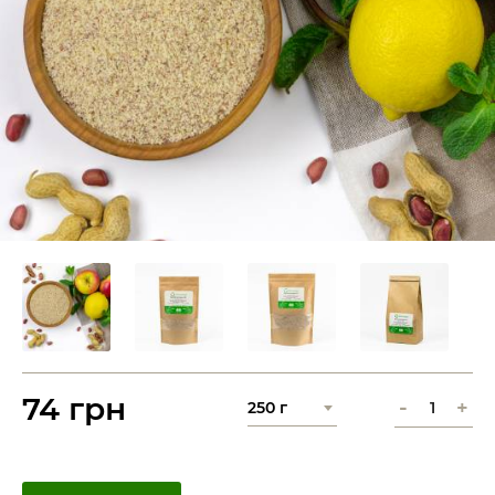
74 грн
-
+