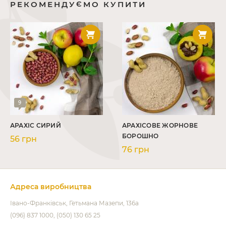
РЕКОМЕНДУЄМО КУПИТИ
9
АРАХІС СИРИЙ
АРАХІСОВЕ ЖОРНОВЕ
БОРОШНО
56 грн
76 грн
Адреса виробництва
Івано-Франківськ
Гетьмана Мазепи, 136а
(096) 837 1000
(050) 130 65 25