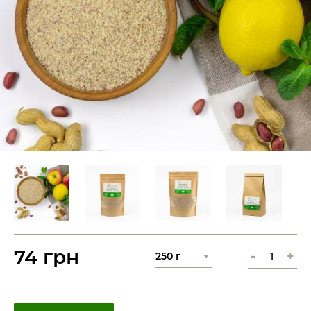
74 грн
-
+