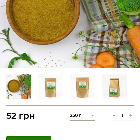
52 грн
-
+