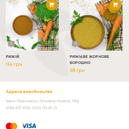
2
11
РИЖІЙ
РИЖІЄВЕ ЖОРНОВЕ
БОРОШНО
114 грн
58 грн
Адреса виробництва
Івано-Франківськ
Гетьмана Мазепи, 136а
(096) 837 1000
(050) 130 65 25