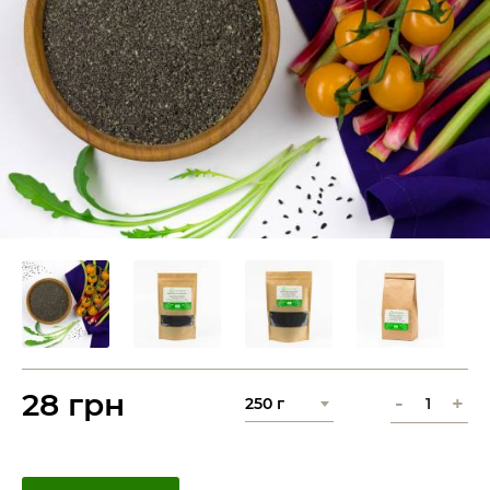
28 грн
-
+