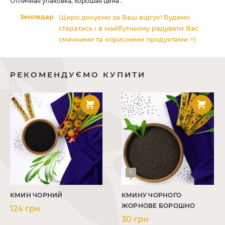
Отличная упаковка, хорошая цена .
Земледар
Щиро дякуємо за Ваш відгук! Будемо
старатись і в майбутньому радувати Вас
смачними та корисними продуктами =)
РЕКОМЕНДУЄМО КУПИТИ
1
КМИН ЧОРНИЙ
КМИНУ ЧОРНОГО
ЖОРНОВЕ БОРОШНО
124 грн
30 грн