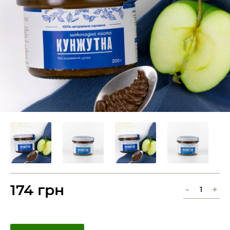
174 грн
-
+