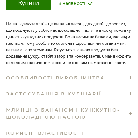
Купити
В наявності
Наша “кунжутелла” – це ідеальні ласощі для дітей і дорослих,
що поєднують у собі смак шоколадної пасти та високу поживну
цінність кунжутних продуктів. Вона насичена білками, кальцієм
і залізом, тому особливо корисна підростаючим організмам,
веганам і спортсменам. Готується зі свіжих продуктів без
додавання цукру, стабілізаторів та консервантів. Смак виходить
солодким і насиченим, зовсім не схожим на магазинні пасти.
ОСОБЛИВОСТІ ВИРОБНИЦТВА
ЗАСТОСУВАННЯ В КУЛІНАРІЇ
МЛИНЦІ З БАНАНОМ І КУНЖУТНО-
ШОКОЛАДНОЮ ПАСТОЮ
КОРИСНІ ВЛАСТИВОСТІ