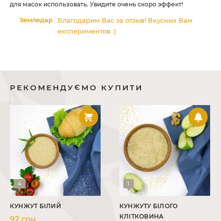
для масок использовать. Увидите очень скоро эффект!
ніж
:)
ку
Земледар
Благодарим Вас за отзыв! Вкусных Вам
спо
експериментов :)
РЕКОМЕНДУЄМО КУПИТИ
4
1
КУНЖУТ БІЛИЙ
КУНЖУТУ БІЛОГО
КЛІТКОВИНА
92 грн