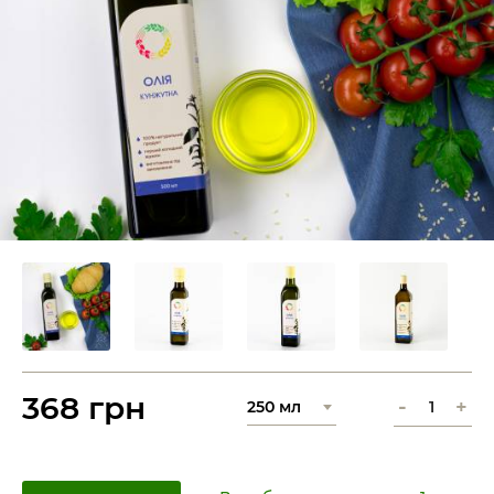
368 грн
-
+