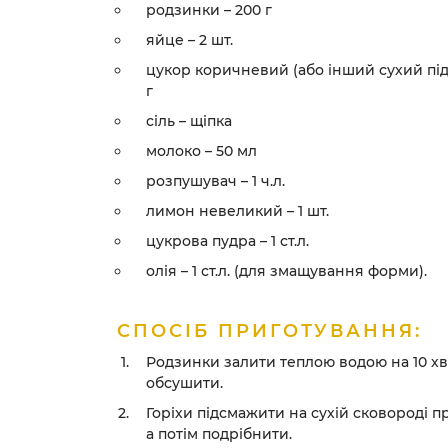
родзинки – 200 г
яйце – 2 шт.
цукор коричневий (або інший сухий під
г
сіль – щіпка
молоко – 50 мл
розпушувач – 1 ч.л.
лимон невеликий – 1 шт.
цукрова пудра – 1 ст.л.
олія – 1 ст.л. (для змащування форми).
СПОСІБ ПРИГОТУВАННЯ:
Родзинки залити теплою водою на 10 х
обсушити.
Горіхи підсмажити на сухій сковороді п
а потім подрібнити.