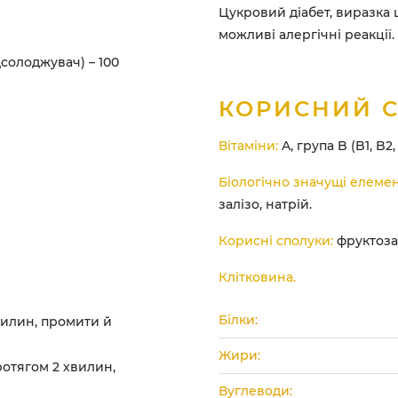
Цукровий діабет, виразка 
можливі алергічні реакції.
солоджувач) – 100
КОРИСНИЙ 
Вітаміни:
A, група B (B1, B2, 
Біологічно значущі елемен
залізо, натрій.
Корисні сполуки:
фруктоза,
Клітковина.
Білки:
вилин, промити й
Жири:
ротягом 2 хвилин,
Вуглеводи: