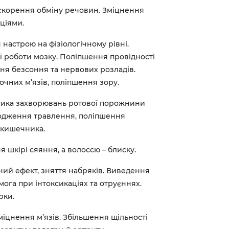
корення обміну речовин. Зміцнення
кціями.
 настрою на фізіологічному рівні.
 роботи мозку. Поліпшення провідності
ня безсоння та нервових розладів.
очних м’язів, поліпшення зору.
ика захворювань ротової порожнини
агодження травлення, поліпшення
 кишечника.
 шкірі сяяння, а волоссю – блиску.
ий ефект, зняття набряків. Виведення
мога при інтоксикаціях та отруєннях.
рки.
іцнення м’язів. Збільшення щільності