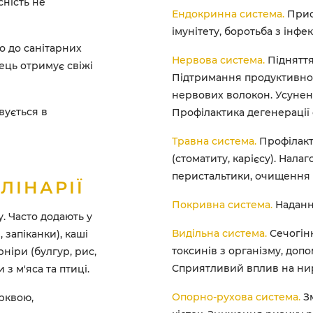
сність не
Ендокринна система.
Прис
імунітету, боротьба з інфе
о до санітарних
Нервова система.
Підняття
ець отримує свіжі
Підтримання продуктивної
нервових волокон. Усунен
вується в
Профілактика дегенерації 
Травна система.
Профілакт
(стоматиту, карієсу). Нал
перистальтики, очищення
ЛІНАРІЇ
Покривна система.
Надання
. Часто додають у
Видільна система.
Сечогінн
, запіканки), каші
токсинів з організму, допо
арніри (булгур, рис,
Сприятливий вплив на ни
 з м'яса та птиці.
Опорно-рухова система.
Зм
рквою,