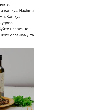
лати,
з каніхуа. Насіння
ами. Каніхуа
 чудово
буйте незвичне
ого організму, та