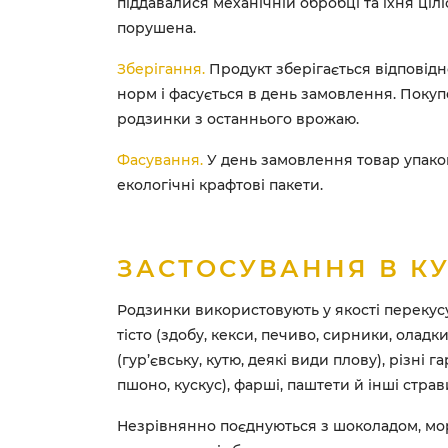
піддавалися механічній обробці та їхня цілі
порушена.
Зберігання.
Продукт зберігається відповідн
норм і фасується в день замовлення. Покуп
родзинки з останнього врожаю.
Фасування.
У день замовлення товар упако
екологічні крафтові пакети.
ЗАСТОСУВАННЯ В КУ
Родзинки використовують у якості перекусу
тісто (здобу, кекси, печиво, сирники, оладки
(гур’євську, кутю, деякі види плову), різні г
пшоно, кускус), фарші, паштети й інші страви
Незрівнянно поєднуються з шоколадом, мо