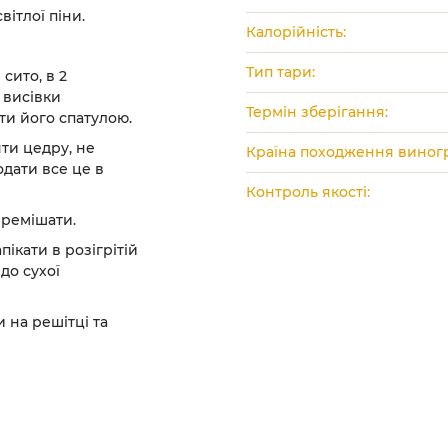
вітлої піни.
Калорійність:
Тип тари:
сито, в 2
 висівки
Термін зберігання:
ти його спатулою.
ти цедру, не
Країна походження виногр
одати все це в
Контроль якості:
еремішати.
пікати в розігрітій
до сухої
 на решітці та