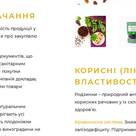
АЧАННЯ
сть продукції у
я про закупівлю
документів, що
 санітарним
КОРИСНІ (ЛІ
и покупки
мпанія докладає
ВЛАСТИВОСТ
ям товари
Родзинки – природний ант
корисних речовин у їх ск
атуральним
здоров’ю.
рігають усі
сть плодоніжки
Кровоносна система.
Зниж
що виноградини не
залізодефіциту. Підтриман