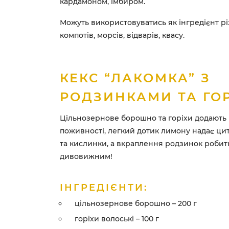
кардамоном, імбиром.
Можуть використовуватись як інгредієнт рі
компотів, морсів, відварів, квасу.
КЕКС “ЛАКОМКА” З
РОДЗИНКАМИ ТА ГО
Цільнозернове борошно та горіхи додають в
поживності, легкий дотик лимону надає ци
та кислинки, а вкраплення родзинок робит
дивовижним!
ІНГРЕДІЄНТИ:
цільнозернове борошно – 200 г
горіхи волоські – 100 г