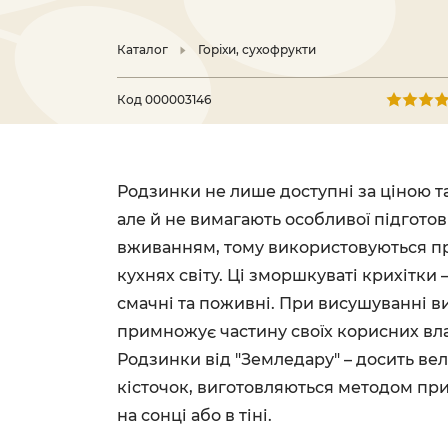
Каталог
Горіхи, сухофрукти
Код
000003146
Родзинки не лише доступні за ціною та
але й не вимагають особливої підгото
вживанням, тому використовуються пр
кухнях світу. Ці зморшкуваті крихітки
смачні та поживні. При висушуванні в
примножує частину своїх корисних вл
Родзинки від "Земледару" – досить вел
кісточок, виготовляються методом пр
на сонці або в тіні.