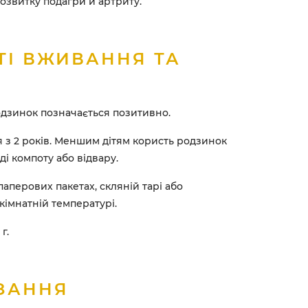
озвитку подагри й артриту.
ТІ ВЖИВАННЯ ТА
зинок позначається позитивно.
з 2 років. Меншим дітям користь родзинок
і компоту або відвару.
паперових пакетах, скляній тарі або
кімнатній температурі.
г.
ЗАННЯ