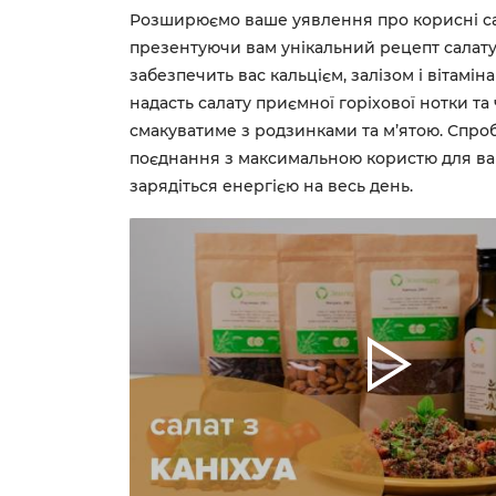
Розширюємо ваше уявлення про корисні са
презентуючи вам унікальний рецепт салату 
забезпечить вас кальцієм, залізом і вітамін
надасть салату приємної горіхової нотки та
смакуватиме з родзинками та м’ятою. Спро
поєднання з максимальною користю для ваш
зарядіться енергією на весь день.