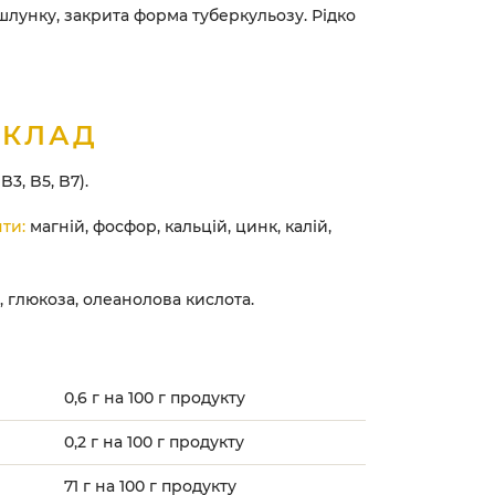
шлунку, закрита форма туберкульозу. Рідко
СКЛАД
B3, B5, B7).
ти:
магній, фосфор, кальцій, цинк, калій,
 глюкоза, олеанолова кислота.
0,6 г на 100 г продукту
0,2 г на 100 г продукту
71 г на 100 г продукту