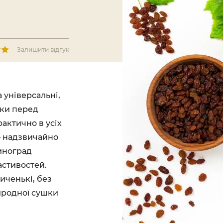
Залишити відгук
 універсальні,
вки перед
актично в усіх
 – надзвичайно
иноград
астивостей.
иченькі, без
иродної сушки