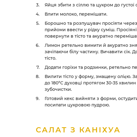
Яйця збити з сіллю та цукром до густої с
Влити молоко, перемішати.
Борошно та розпушувач просіяти через 
прийоми ввести у рідку суміш. Просіяні
повернути в тісто та акуратно переміша
Лимон ретельно вимити й акуратно зня
зачіпаючи білу частину. Вичавити сік. Д
тісто.
Додати горіхи та родзинки, ретельно п
Вилити тісто у форму, змащену олією. За
до 180°C духовці протягом 30-35 хвилин 
зубочистки.
Готовий кекс вийняти з форми, остудити
посипати цукровою пудрою.
САЛАТ З КАНІХУА