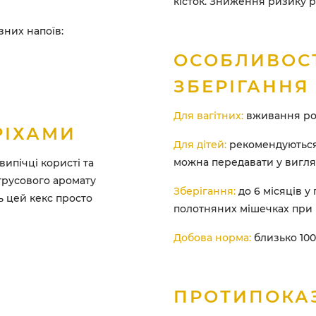
кісток. Зниження ризику р
зних напоїв:
ОСОБЛИВОС
ЗБЕРІГАННЯ
Для вагітних:
вживання род
РІХАМИ
Для дітей:
рекомендуються 
можна передавати у вигляд
ипічці користі та
трусового аромату
Зберігання:
до 6 місяців у 
ь цей кекс просто
полотняних мішечках при 
Добова норма:
близько 100 
ПРОТИПОКА