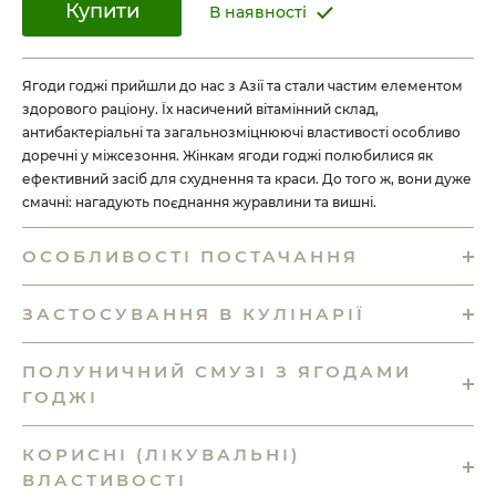
Купити
В наявності
Ягоди годжі прийшли до нас з Азії та стали частим елементом
здорового раціону. Їх насичений вітамінний склад,
антибактеріальні та загальнозміцнюючі властивості особливо
доречні у міжсезоння. Жінкам ягоди годжі полюбилися як
ефективний засіб для схуднення та краси. До того ж, вони дуже
смачні: нагадують поєднання журавлини та вишні.
ОСОБЛИВОСТІ ПОСТАЧАННЯ
ЗАСТОСУВАННЯ В КУЛІНАРІЇ
ПОЛУНИЧНИЙ СМУЗІ З ЯГОДАМИ
ГОДЖІ
КОРИСНІ (ЛІКУВАЛЬНІ)
ВЛАСТИВОСТІ