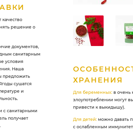
ТАВКИ
 качество
инять решение о
ичие документов,
одным санитарным
ые условия
ОСОБЕННОС
ения. Наша
ы предложить
ХРАНЕНИЯ
Ягоды сушатся
пературе и
Для беременных:
в очень 
льность.
злоупотреблении могут вы
привести к выкидышу).
и с санитарными
ель получает
Для детей:
можно давать пр
.
с ослабленным иммунитет