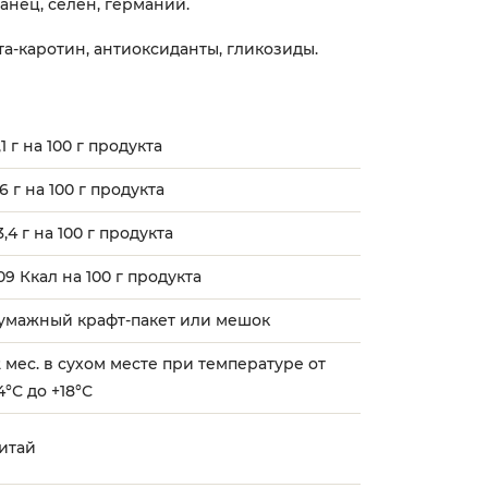
ганец, селен, германий.
а-каротин, антиоксиданты, гликозиды.
1,1 г на 100 г продукта
,6 г на 100 г продукта
3,4 г на 100 г продукта
09 Ккал на 100 г продукта
умажный крафт-пакет или мешок
2 мес. в сухом месте при температуре от
4°С до +18°С
итай