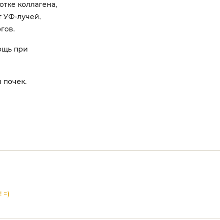
отке коллагена,
т УФ-лучей,
гов.
ощь при
 почек.
 =)