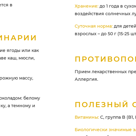
ется в
Хранение:
до 1 года в сух
воздействия солнечных л
Суточная норма:
для детей 
взрослых – до 50 г (15-25 шт.
ИНАРИИ
ие ягоды или как
ПРОТИВОПО
аве каш, мюсли,
Прием лекарственных пре
орожную массу,
Аллергия.
околадом: белому
ПОЛЕЗНЫЙ 
ку, а темному и
Витамины:
C, группа B (B1, B
Биологически значимые э