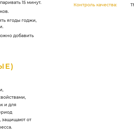
паривать 15 минут.
Контроль качества:
Т
ков.
ть ягоды годжи,
и.
Можно добавить
ЫЕ)
и,
войствами,
к и для
ериод
, защищают от
есса.