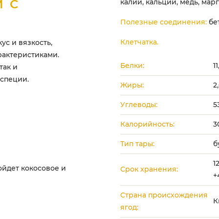
 С
калий, кальций, медь, мар
Полезные соединения:
бет
Клетчатка.
ус и вязкость,
рактеристиками.
Белки:
1
так и
 специи.
Жиры:
2
Углеводы:
5
Калорийность:
3
Тип тары:
б
1
ойдет кокосовое и
Срок хранения:
+
Страна происхождения
К
:
ягод: