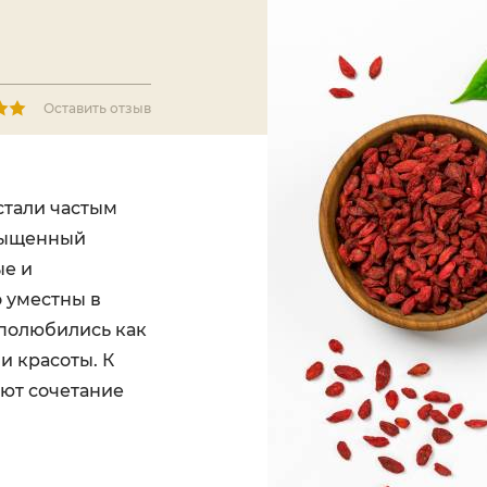
Оставить отзыв
стали частым
асыщенный
ые и
 уместны в
полюбились как
и красоты. К
ают сочетание