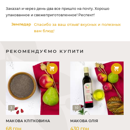
Дяк
Заказал и через день-два все пришло на почту. Хорошо
упакованное и свежеприготовленное! Респект!
Земледар
Спасибо за ваш отзыв! вкусных и полезных
вам блюд!
РЕКОМЕНДУЄМО КУПИТИ
3
10
МАКОВА КЛІТКОВИНА
МАКОВА ОЛІЯ
68 грн
430 грн