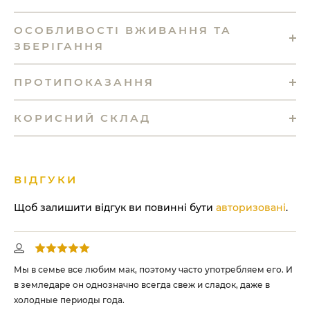
ОСОБЛИВОСТІ ВЖИВАННЯ ТА
ЗБЕРІГАННЯ
ПРОТИПОКАЗАННЯ
КОРИСНИЙ СКЛАД
ВІДГУКИ
Щоб залишити відгук ви повинні бути
авторизовані
.
Мы в семье все любим мак, поэтому часто употребляем его. И
Ду
в земледаре он однозначно всегда свеж и сладок, даже в
час
холодные периоды года.