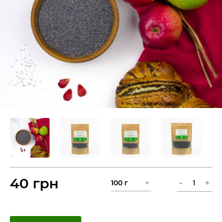
40 грн
-
+