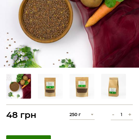
48 грн
-
+