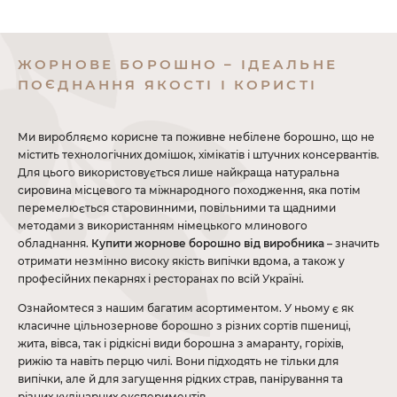
ЖОРНОВЕ БОРОШНО – ІДЕАЛЬНЕ
ПОЄДНАННЯ ЯКОСТІ І КОРИСТІ
Ми виробляємо корисне та поживне небілене борошно, що не
містить технологічних домішок, хімікатів і штучних консервантів.
Для цього використовується лише найкраща натуральна
сировина місцевого та міжнародного походження, яка потім
перемелюється старовинними, повільними та щадними
методами з використанням німецького млинового
обладнання.
Купити жорнове борошно від виробника
– значить
отримати незмінно високу якість випічки вдома, а також у
професійних пекарнях і ресторанах по всій Україні.
Ознайомтеся з нашим багатим асортиментом. У ньому є як
класичне цільнозернове борошно з різних сортів пшениці,
жита, вівса, так і рідкісні види борошна з амаранту, горіхів,
рижію та навіть перцю чилі. Вони підходять не тільки для
випічки, але й для загущення рідких страв, панірування та
різних кулінарних експериментів.