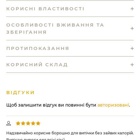
КОРИСНІ ВЛАСТИВОСТІ
ОСОБЛИВОСТІ ВЖИВАННЯ ТА
ЗБЕРІГАННЯ
ПРОТИПОКАЗАННЯ
КОРИСНИЙ СКЛАД
ВІДГУКИ
Щоб залишити відгук ви повинні бути
авторизовані
.
 -
Надзвичайно корисне борошно для випічки без зайвих калорій.
Ам
 я
Випікаю пироги для всієї сім'ї.
хто