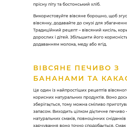
прісну піту та бостонський хліб.
Використовуйте вівсяне борошно, щоб згу
вівсянку, додавайте до смузі для збагаченн
Традиційний рецепт – вівсяний кисіль, ко
дорослих і дітей. Збільшити його корисніс
додаванням молока, меду або ягід.
ВІВСЯНЕ ПЕЧИВО З
БАНАНАМИ ТА КАКА
Це один із найпростіших рецептів вівсяног
корисних натуральних продуктів. Воно дос
зберігається, тому можна сміливо приготув
запасом. Виходить цілком дієтичне печиво
натуральних смаків, повноцінних сніданків
харчування воно точно сподобається. Сма