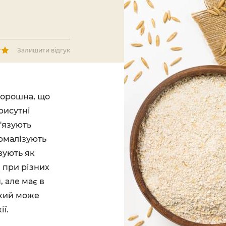
Залишити відгук
 борошна, що
рисутні
'язують
ормалізують
вують як
 при різних
, але має в
який може
ї.