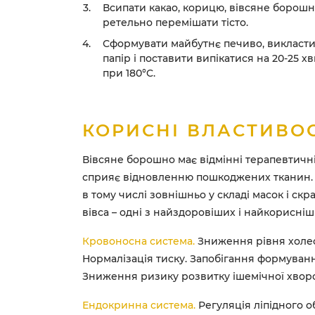
Всипати какао, корицю, вівсяне борошно
ретельно перемішати тісто.
Сформувати майбутнє печиво, викласт
папір і поставити випікатися на 20-25 х
при 180°C.
КОРИСНІ ВЛАСТИВОС
Вівсяне борошно має відмінні терапевтичні
сприяє відновленню пошкоджених тканин.
в тому числі зовнішньо у складі масок і скр
вівса – одні з найздоровіших і найкорисніш
Кровоносна система.
Зниження рівня холе
Нормалізація тиску. Запобігання формуван
Зниження ризику розвитку ішемічної хвор
Ендокринна система.
Регуляція ліпідного об