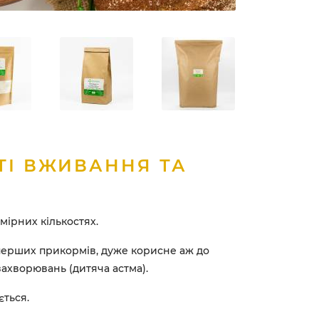
ТІ ВЖИВАННЯ ТА
мірних кількостях.
перших прикормів, дуже корисне аж до
ахворювань (дитяча астма).
ться.