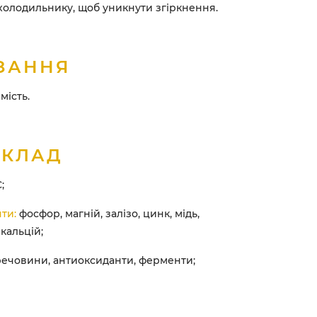
 холодильнику, щоб уникнути згіркнення.
ЗАННЯ
мість.
СКЛАД
;
ти:
фосфор, магній, залізо, цинк, мідь,
 кальцій;
речовини, антиоксиданти, ферменти;