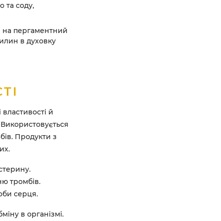
 та соду,
и на пергаментний
вилин в духовку
ТІ
 властивості й
 Використовується
абів. Продукти з
их.
стерину.
ню тромбів.
оби серця.
міну в організмі.