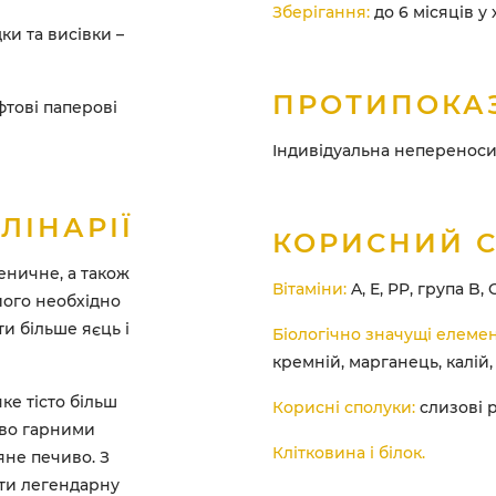
Зберігання:
до 6 місяців у
и та висівки –
ПРОТИПОКА
тові паперові
Індивідуальна непереноси
ЛІНАРІЇ
КОРИСНИЙ 
еничне, а також
Вітаміни:
A, E, PP, група B, C
його необхідно
и більше яєць і
Біологічно значущі елемен
кремній, марганець, калій,
ке тісто більш
Корисні сполуки:
слизові 
иво гарними
Клітковина і білок.
яне печиво. З
ти легендарну