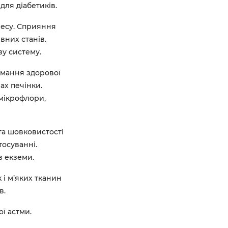
для діабетиків.
ресу. Сприяння
них станів.
у систему.
имання здорової
ах печінки.
мікрофлори,
а шовковистості
тосуванні.
в екземи.
 і м’яких тканин
в.
ї астми.