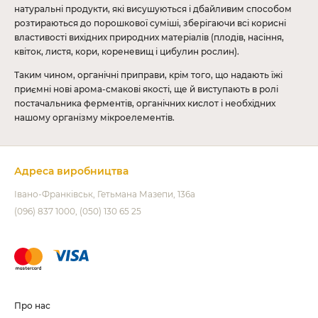
натуральні продукти, які висушуються і дбайливим способом
розтираються до порошкової суміші, зберігаючи всі корисні
властивості вихідних природних матеріалів (плодів, насіння,
квіток, листя, кори, кореневищ і цибулин рослин).
Таким чином, органічні приправи, крім того, що надають їжі
приємні нові арома-смакові якості, ще й виступають в ролі
постачальника ферментів, органічних кислот і необхідних
нашому організму мікроелементів.
Адреса виробництва
Івано-Франківськ
Гетьмана Мазепи, 136а
(096) 837 1000
(050) 130 65 25
Про нас