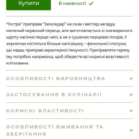
Купити
В наявності
“Гостра” приправа “Земледар” на смак і вигляд нагадує
мелений червоний перець, але виготовляється зі знежиреного
шроту насіння перцю чилі, а не з сушених перцевих плодів. У
зернятках міститься більше капсаїцину – фенольної сполуки,
що надає приправі характерної пекучості. Приправляти гарячу
їжу потрібно наприкінці, щоб зберегти всі корисні властивості
клітковини.
ОСОБЛИВОСТІ ВИРОБНИЦТВА
ЗАСТОСУВАННЯ В КУЛІНАРІЇ
КОРИСНІ ВЛАСТИВОСТІ
ОСОБЛИВОСТІ ВЖИВАННЯ ТА
ЗБЕРІГАННЯ