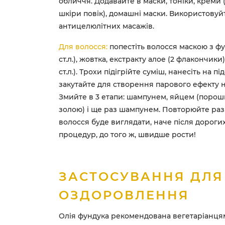
обличчя. Додавайте в маски, тоніки, креми 
шкіри повік), домашні маски. Використовуй
антицелюлітних масажів.
Для волосся:
попестіть волосся маскою з фун
ст.л.), жовтка, екстракту алое (2 флакончики
ст.л.). Трохи підігрійте суміш, нанесіть на 
закутайте для створення парового ефекту н
Змийте в 3 етапи: шампунем, яйцем (порош
золою) і ще раз шампунем. Повторюйте раз н
волосся буде виглядати, наче після дороги
процедур, до того ж, швидше рости!
ЗАСТОСУВАННЯ ДЛЯ
ОЗДОРОВЛЕННЯ
Олія фундука рекомендована вегетаріанцям