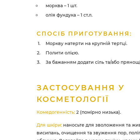
морква – 1 шт.
олія фундука – 1 ст.л.
СПОСІБ ПРИГОТУВАННЯ:
Моркву натерти на крупній тертці.
Полити олією.
За бажанням додати сіль та/або прянощі
ЗАСТОСУВАННЯ У
КОСМЕТОЛОГІЇ
Комедогенність:
2 (помірно низька).
Для шкіри:
наносьте для зволоження та жи
висипань, очищення та звуження пор, пол