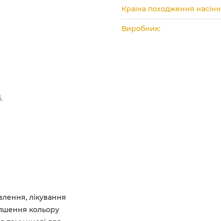
Країна походження насінн
Виробник:
.
влення, лікування
іпшення кольору