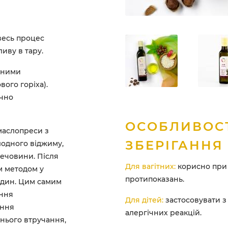
весь процес
ливу в тару.
йними
ого горіха).
ично
ОСОБЛИВОС
маслопреси з
ЗБЕРІГАННЯ
одного віджиму,
речовини. Після
Для вагітних:
корисно при 
м методом у
протипоказань.
годин. Цим самим
ення
Для дітей:
застосовувати з
ання
алергічних реакцій.
ннього втручання,