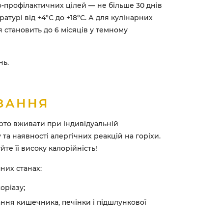
-профілактичних цілей — не більше 30 днів
атурі від +4°С до +18°С. А для кулінарних
я становить до 6 місяців у темному
нь.
ЗАННЯ
арто вживати при індивідуальній
та наявності алергічних реакцій на горіхи.
те її високу калорійність!
них станах:
оріазу;
ання кишечника, печінки і підшлункової