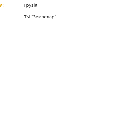
я:
Грузія
ТМ “Земледар”