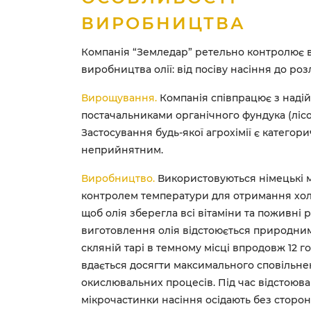
ВИРОБНИЦТВА
Компанія “Земледар” ретельно контролює 
виробництва олії: від посіву насіння до роз
Вирощування.
Компанія співпрацює з наді
постачальниками органічного фундука (лісов
Застосування будь-якої агрохімії є категор
неприйнятним.
Виробництво.
Використовуються німецькі 
контролем температури для отримання хол
щоб олія зберегла всі вітаміни та поживні 
виготовлення олія відстоюється природни
скляній тарі в темному місці впродовж 12 
вдається досягти максимального сповільн
окислювальних процесів. Під час відстоюв
мікрочастинки насіння осідають без сторо