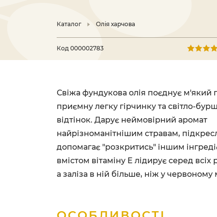
Каталог
Олія харчова
Код
000002783
Свіжа фундукова олія поєднує м'який 
приємну легку гірчинку та світло-бу
відтінок. Дарує неймовірний аромат
найрізноманітнішим стравам, підкресл
допомагає "розкритись" іншим інгреді
вмістом вітаміну Е лідирує серед всіх 
а заліза в ній більше, ніж у червоному м
ОСОБЛИВОСТІ