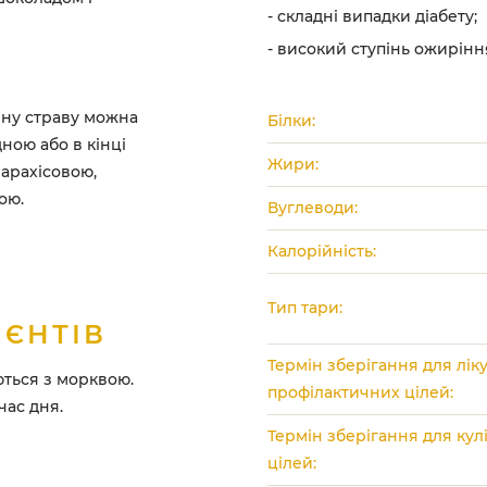
- складні випадки діабету;
- високий ступінь ожирінн
йну страву можна
Білки:
ною або в кінці
Жири:
 арахісовою,
ою.
Вуглеводи:
Калорійність:
Тип тари:
ІЄНТІВ
Термін зберігання для лік
ються з морквою.
профілактичних цілей:
час дня.
Термін зберігання для ку
цілей: