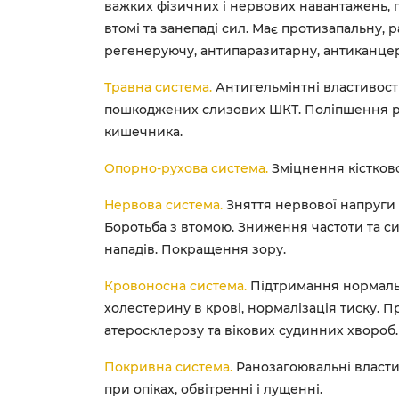
важких фізичних і нервових навантажень, 
втомі та занепаді сил. Має протизапальну, 
регенеруючу, антипаразитарну, антиканцер
Травна система.
Антигельмінтні властивості
пошкоджених слизових ШКТ. Поліпшення ро
кишечника.
Опорно-рухова система.
Зміцнення кістково
Нервова система.
Зняття нервової напруги
Боротьба з втомою. Зниження частоти та с
нападів. Покращення зору.
Кровоносна система.
Підтримання нормаль
холестерину в крові, нормалізація тиску. П
атеросклерозу та вікових судинних хвороб.
Покривна система.
Ранозагоювальні власти
при опіках, обвітренні і лущенні.