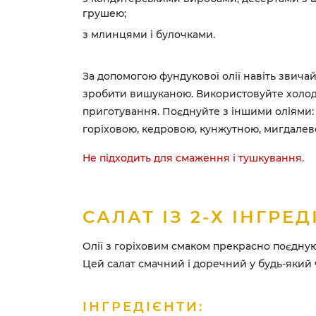
грушею;
з млинцями і булочками.
За допомогою фундукової олії навіть звича
зробити вишуканою. Використовуйте холод
приготування. Поєднуйте з іншими оліями:
горіховою, кедровою, кунжутною, мигдалев
Не підходить для смаження і тушкування.
САЛАТ ІЗ 2-Х ІНГРЕД
Олії з горіховим смаком прекрасно поєдну
Цей салат смачний і доречний у будь-який 
ІНГРЕДІЄНТИ: