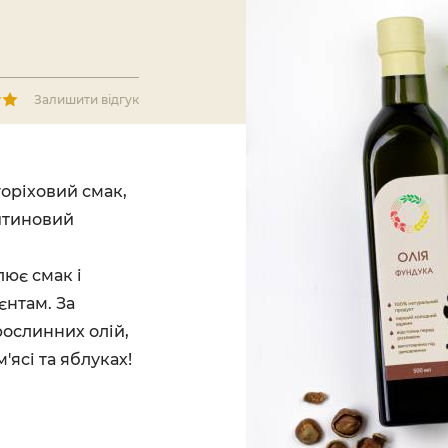
Залишити відгук
горіховий смак,
рштиновий
ює смак і
єнтам. За
рослинних олій,
'ясі та яблуках!