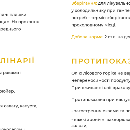
Зберігання:
для лікувально
у холодильнику при темпер
кляні пляшки
потреб – термін зберіганн
пцям. На прохання
прохолодному місці.
ереднього
Добова норма:
2 ст.л. на де
ЛІНАРІЇ
ПРОТИПОКА
стравами і
Олію лісового горіха не в
непереносимості продукту 
При вживанні олії враховуй
грюйер,
Протипоказана при наступ
я салату, капуста,
- загострення екземи та пс
- важкі хронічні захворюв
залози;
шоколадом і