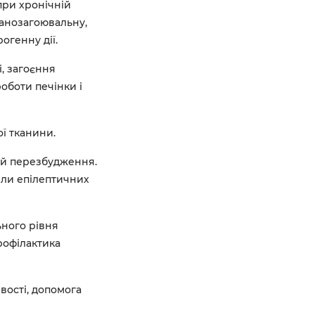
при хронічній
ранозагоювальну,
огенну дії.
, загоєння
боти печінки і
ї тканини.
 й перезбудження.
или епілептичних
ного рівня
рофілактика
вості, допомога