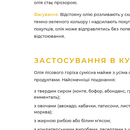
олія стає прозорою.
Фасування.
Відстояну олію розливають у с
темно-зеленого кольору і надсилають поку
покупців, олія може відправлятись без поп
відстоювання.
ЗАСТОСУВАННЯ В КУ
Олія лісового горіха сумісна майже з усіма 
продуктами. Найсмачніші поєднання:
з твердим сиром (конте, бофор, абонданс, 
емменталь);
з овочами (авокадо, кабачки, патисони, лист
морква);
з жирною рибою або білим м'ясом;
з кондитерськими виробами, десертами з 