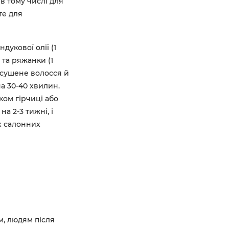
(в тому числі для
те для
дукової олії (1
) та ряжанки (1
підсушене волосся й
а 30-40 хвилин.
ком гірчиці або
а 2-3 тижні, і
х салонних
, людям після