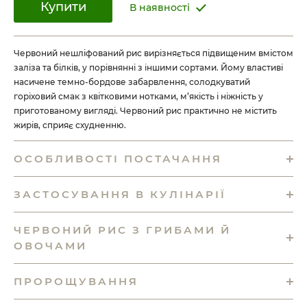
Купити
В наявності
Червоний нешліфований рис вирізняється підвищеним вмістом
заліза та білків, у порівнянні з іншими сортами. Йому властиві
насичене темно-бордове забарвлення, солодкуватий
горіховий смак з квітковими нотками, м’якість і ніжність у
приготованому вигляді. Червоний рис практично не містить
жирів, сприяє схудненню.
ОСОБЛИВОСТІ ПОСТАЧАННЯ
ЗАСТОСУВАННЯ В КУЛІНАРІЇ
ЧЕРВОНИЙ РИС З ГРИБАМИ Й
ОВОЧАМИ
ПРОРОЩУВАННЯ