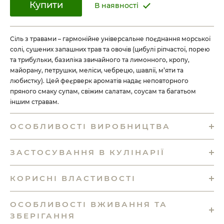
Купити
В наявності
Сіль з травами – гармонійне універсальне поєднання морської
солі, сушених запашних трав та овочів (цибулі ріпчастої, порею
та трибульки, базиліка звичайного та лимонного, кропу,
майорану, петрушки, меліси, чебрецю, шавлії, м’яти та
любистку). Цей феєрверк ароматів надає неповторного
пряного смаку супам, свіжим салатам, соусам та багатьом
іншим стравам.
ОСОБЛИВОСТІ ВИРОБНИЦТВА
ЗАСТОСУВАННЯ В КУЛІНАРІЇ
КОРИСНІ ВЛАСТИВОСТІ
ОСОБЛИВОСТІ ВЖИВАННЯ ТА
ЗБЕРІГАННЯ