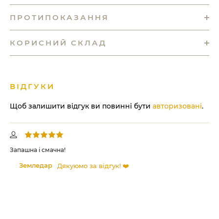
ПРОТИПОКАЗАННЯ
КОРИСНИЙ СКЛАД
ВІДГУКИ
Щоб залишити відгук ви повинні бути
авторизовані
.
Запашна і смачна!
Сма
Земледар
Дякуюмо за відгук! ❤️
ів!