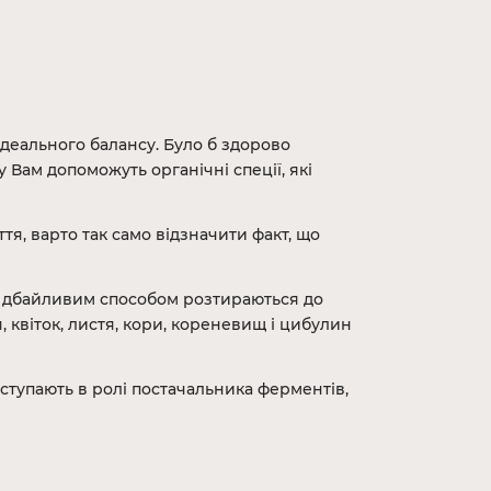
о ідеального балансу. Було б здорово
ам допоможуть органічні спеції, які
я, варто так само відзначити факт, що
 і дбайливим способом розтираються до
, квіток, листя, кори, кореневищ і цибулин
иступають в ролі постачальника ферментів,