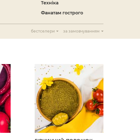
Техніка
Фанатам гострого
бестселери
за замовчуванням