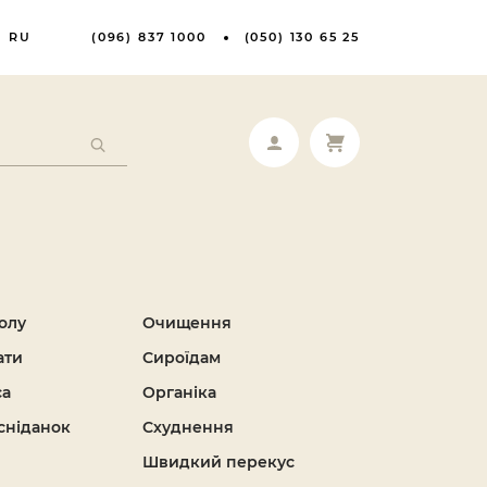
RU
(096) 837 1000
(050) 130 65 25
олу
Очищення
ати
Сироїдам
са
Органіка
сніданок
Схуднення
Швидкий перекус