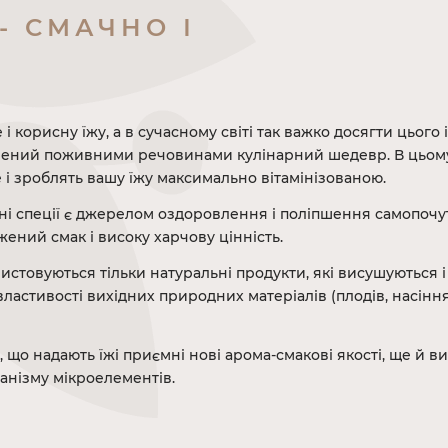
 - СМАЧНО І
е і корисну їжу, а в сучасному світі так важко досягти цьог
ений поживними речовинами кулінарний шедевр. В цьому В
е і зроблять вашу їжу максимально вітамінізованою.
ні спеції є джерелом оздоровлення і поліпшення самопочутт
ний смак і високу харчову цінність.
истовуються тільки натуральні продукти, які висушуються
властивості вихідних природних матеріалів (плодів, насіння
, що надають їжі приємні нові арома-смакові якості, ще й в
анізму мікроелементів.