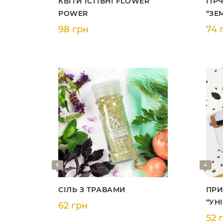
КВІТИ ЇСТІВНІ FLOWER
ГІР
POWER
“ЗЕ
98 грн
74 
6
4
СІЛЬ З ТРАВАМИ
ПРИ
“УН
62 грн
52 