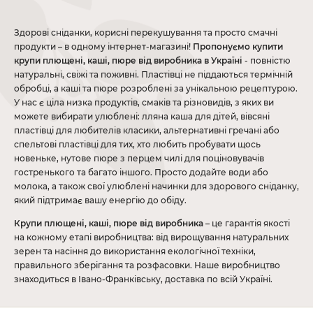
Здорові сніданки, корисні перекушування та просто смачні
продукти – в одному інтернет-магазині!
Пропонуємо купити
крупи плющені, каші, пюре від виробника в Україні
- повністю
натуральні, свіжі та поживні. Пластівці не піддаються термічній
обробці, а каші та пюре розроблені за унікальною рецептурою.
У нас є ціла низка продуктів, смаків та різновидів, з яких ви
можете вибирати улюблені: лляна каша для дітей, вівсяні
пластівці для любителів класики, альтернативні гречані або
спельтові пластівці для тих, хто любить пробувати щось
новеньке, нутове пюре з перцем чилі для поціновувачів
гостренького та багато іншого. Просто додайте води або
молока, а також свої улюблені начинки для здорового сніданку,
який підтримає вашу енергію до обіду.
Крупи плющені, каші, пюре від виробника
– це гарантія якості
на кожному етапі виробництва: від вирощування натуральних
зерен та насіння до використання екологічної техніки,
правильного зберігання та розфасовки. Наше виробництво
знаходиться в Івано-Франківську, доставка по всій Україні.