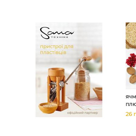
ЯЧМ
ПЛ
26 