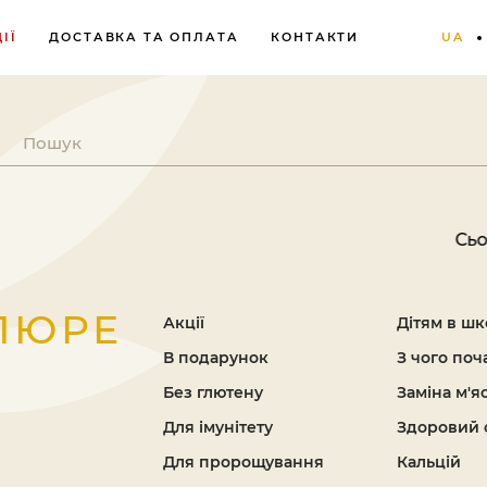
ІЇ
ДОСТАВКА ТА ОПЛАТА
КОНТАКТИ
UA
Сьогодні суб
 ПЮРЕ
Акції
Дітям в шк
В подарунок
З чого поч
Без глютену
Заміна м'я
Для імунітету
Здоровий 
Для пророщування
Кальцій