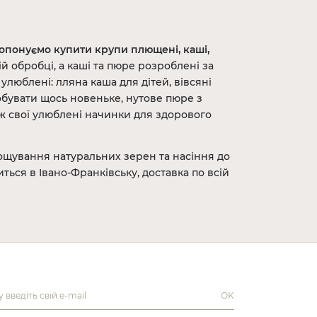
опонуємо купити крупи плющені, каші,
ій обробці, а каші та пюре розроблені за
улюблені: лляна каша для дітей, вівсяні
робувати щось новеньке, нутове пюре з
ож свої улюблені начинки для здорового
рощування натуральних зерен та насіння до
ься в Івано-Франківську, доставка по всій
OK