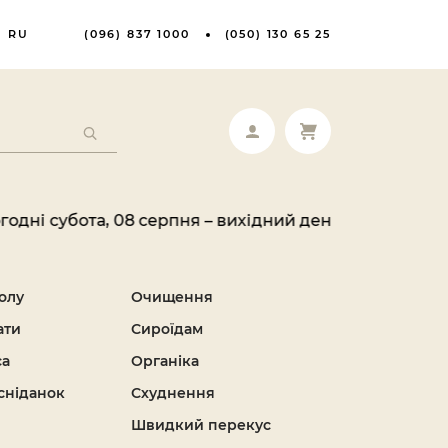
RU
(096) 837 1000
(050) 130 65 25
ота, 08 серпня – вихідний день. Ваше замовлення бу
олу
Очищення
ати
Сироїдам
са
Органіка
сніданок
Схуднення
Швидкий перекус