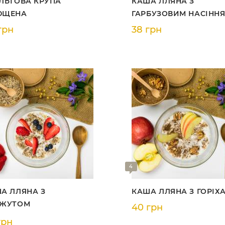
ЛЬТОВА КРУПА
КАША ЛЛЯНА З
ЮЩЕНА
ГАРБУЗОВИМ НАСІНН
грн
38 грн
4
А ЛЛЯНА З
КАША ЛЛЯНА З ГОРІХ
НЖУТОМ
40 грн
грн