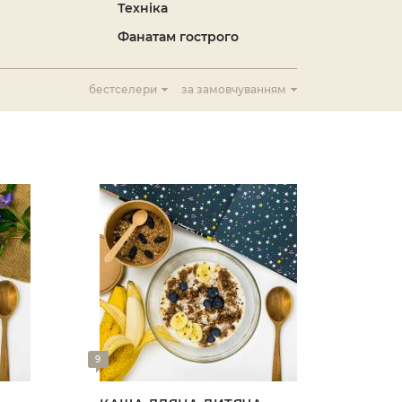
Техніка
Фанатам гострого
бестселери
за замовчуванням
9