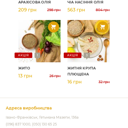
АРАХІСОВА ОЛІЯ
ЧІА НАСІННЯ ОЛІЯ
209 грн
563 грн
298 грн
804 грн
АКЦІЯ
1
АКЦІЯ
3
ЖИТО
ЖИТНЯ КРУПА
ПЛЮЩЕНА
13 грн
26 грн
16 грн
32 грн
Адреса виробництва
Івано-Франківськ
Гетьмана Мазепи, 136а
(096) 837 1000
(050) 130 65 25