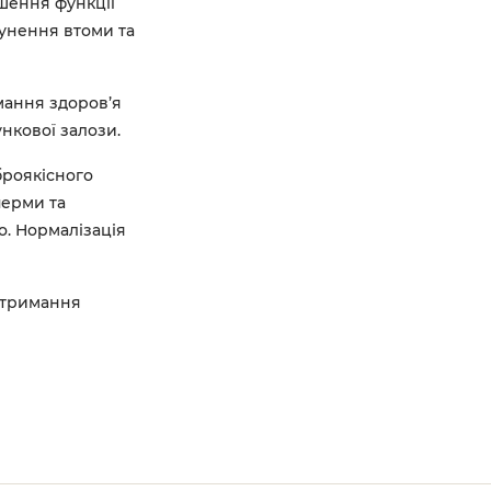
шення функції
Усунення втоми та
мання здоров’я
нкової залози.
роякісного
перми та
о. Нормалізація
дтримання