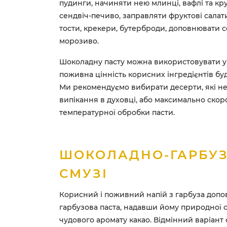
пудинги, начиняти нею млинці, вафлі та кр
сендвіч-печиво, заправляти фруктові салат
тости, крекери, бутерброди, доповнювати со
морозиво.
Шоколадну пасту можна використовувати у 
поживна цінність корисних інгредієнтів бу
Ми рекомендуємо вибирати десерти, які н
випікання в духовці, або максимально скор
температурної обробки пасти.
ШОКОЛАДНО-ГАРБУ
СМУЗІ
Корисний і поживний напій з гарбуза доп
гарбузова паста, надавши йому природної с
чудового аромату какао. Відмінний варіант 