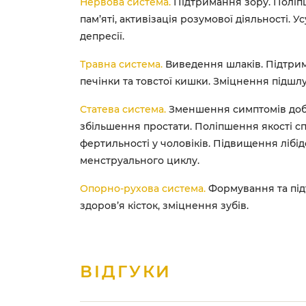
Нервова система.
Підтримання зору. Поліп
пам’яті, активізація розумової діяльності. 
депресії.
Травна система.
Виведення шлаків. Підтри
печінки та товстої кишки. Зміцнення підшлу
Статева система.
Зменшення симптомів доб
збільшення простати. Поліпшення якості с
фертильності у чоловіків. Підвищення лібід
менструального циклу.
Опорно-рухова система.
Формування та пі
здоров’я кісток, зміцнення зубів.
ВІДГУКИ