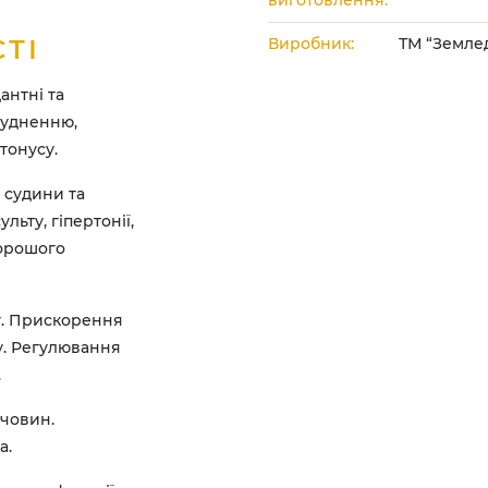
виготовлення:
ТІ
Виробник:
ТМ “Земле
антні та
худненню,
тонусу.
 судини та
льту, гіпертонії,
хорошого
у. Прискорення
у. Регулювання
.
човин.
а.