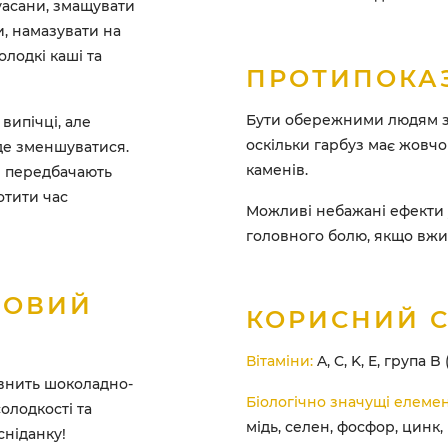
уасани, змащувати
и, намазувати на
лодкі каші та
ПРОТИПОКА
Бути обережними людям з 
випічці, але
оскільки гарбуз має жовчо
де зменшуватися.
каменів.
е передбачають
отити час
Можливі небажані ефекти 
головного болю, якщо вжи
ЗОВИЙ
КОРИСНИЙ 
Вітаміни:
A, C, K, E, група B (
овнить шоколадно-
Біологічно значущі елемен
олодкості та
мідь, селен, фосфор, цинк,
сніданку!