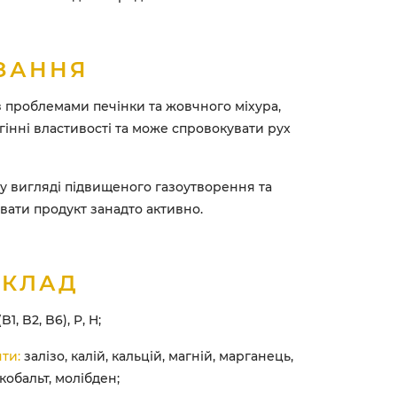
ЗАННЯ
проблемами печінки та жовчного міхура,
гінні властивості та може спровокувати рух
у вигляді підвищеного газоутворення та
вати продукт занадто активно.
СКЛАД
B1, B2, B6), P, H;
ти:
залізо, калій, кальцій, магній, марганець,
 кобальт, молібден;