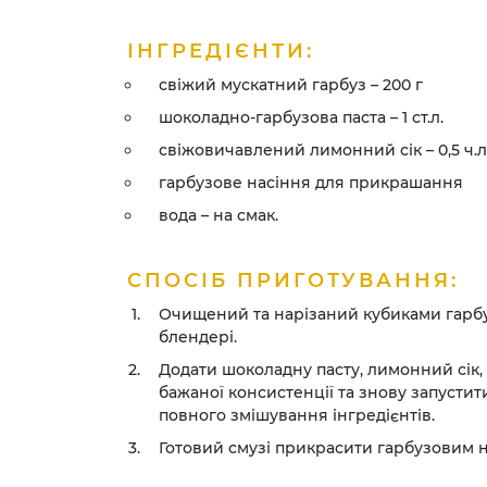
ІНГРЕДІЄНТИ:
свіжий мускатний гарбуз – 200 г
шоколадно-гарбузова паста – 1 ст.л.
свіжовичавлений лимонний сік – 0,5 ч.л
гарбузове насіння для прикрашання
вода – на смак.
СПОСІБ ПРИГОТУВАННЯ:
Очищений та нарізаний кубиками гарбу
блендері.
Додати шоколадну пасту, лимонний сік,
бажаної консистенції та знову запусти
повного змішування інгредієнтів.
Готовий смузі прикрасити гарбузовим н