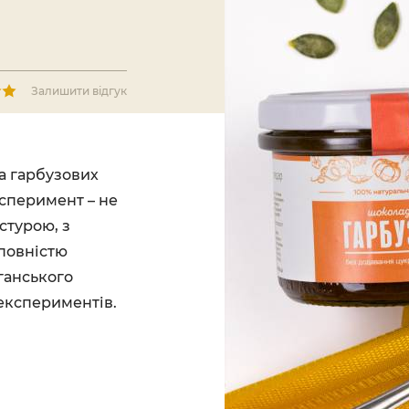
Залишити відгук
а гарбузових
сперимент – не
стурою, з
 повністю
ганського
 експериментів.