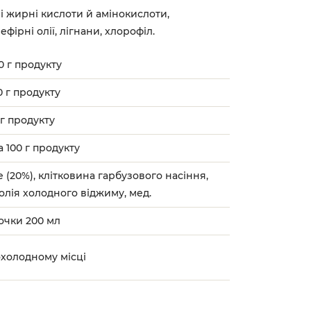
і жирні кислоти й амінокислоти,
фірні олії, лігнани, хлорофіл.
00 г продукту
00 г продукту
 г продукту
а 100 г продукту
е (20%), клітковина гарбузового насіння,
олія холодного віджиму, мед.
очки 200 мл
рохолодному місці