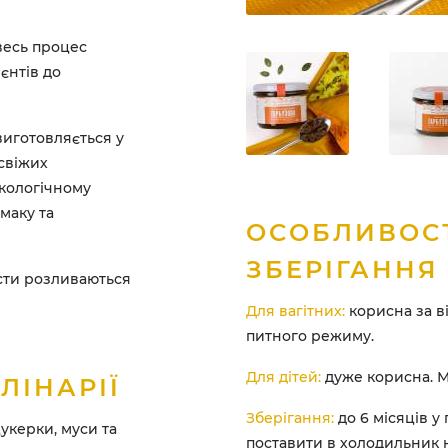
весь процес
єнтів до
иготовляється у
свіжих
екологічному
маку та
ОСОБЛИВОС
ЗБЕРІГАННЯ
сти розливаються
Для вагітних:
корисна за в
питного режиму.
Для дітей:
дуже корисна. М
ЛІНАРІЇ
Зберігання:
до 6 місяців у
укерки, муси та
поставити в холодильник 