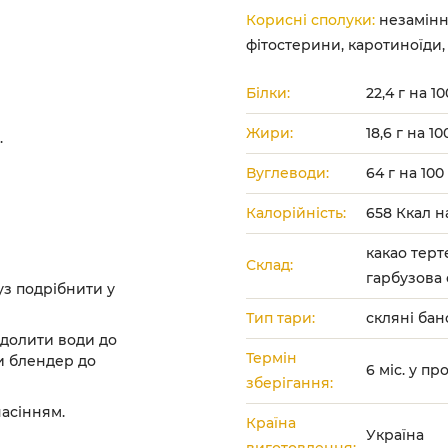
Корисні сполуки:
незамінн
фітостерини, каротиноїди, е
Білки:
22,4 г на 1
Жири:
18,6 г на 1
.
Вуглеводи:
64 г на 100
Калорійність:
658 Ккал н
какао терт
Склад:
гарбузова 
з подрібнити у
Тип тари:
скляні бан
 долити води до
Термін
ти блендер до
6 міс. у п
зберігання:
асінням.
Країна
Україна