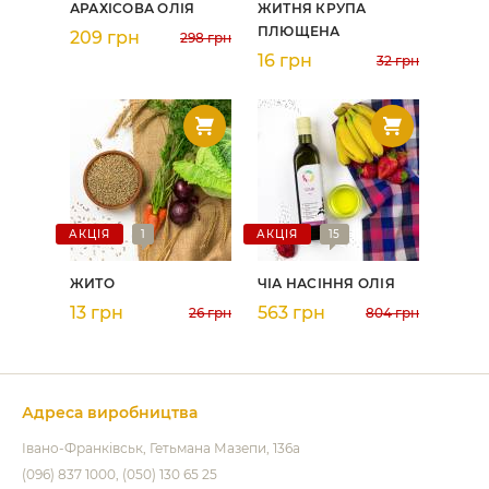
АРАХІСОВА ОЛІЯ
ЖИТНЯ КРУПА
ПЛЮЩЕНА
209 грн
298 грн
16 грн
32 грн
АКЦІЯ
1
АКЦІЯ
15
ЖИТО
ЧІА НАСІННЯ ОЛІЯ
13 грн
563 грн
26 грн
804 грн
Адреса виробництва
Івано-Франківськ
Гетьмана Мазепи, 136а
(096) 837 1000
(050) 130 65 25