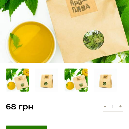
68 грн
-
+