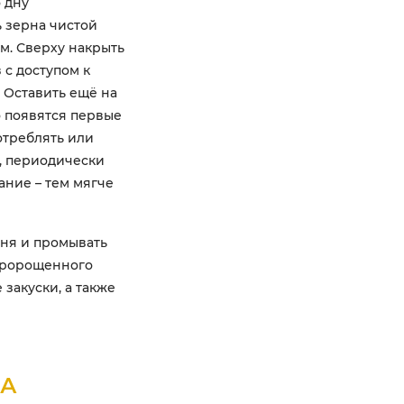
 дну
ь зерна чистой
мм. Сверху накрыть
 с доступом к
. Оставить ещё на
го появятся первые
отреблять или
, периодически
ние – тем мягче
дня и промывать
пророщенного
закуски, а также
ВА