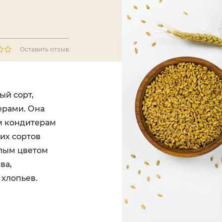
Оставить отзыв
ый сорт,
рами. Она
м кондитерам
их сортов
лым цветом
ва,
 хлопьев.