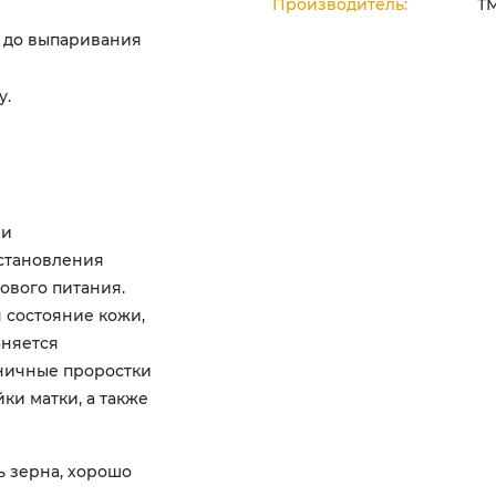
Производитель:
Т
ь до выпаривания
у.
 и
становления
ового питания.
 состояние кожи,
аняется
ничные проростки
ки матки, а также
ь зерна, хорошо