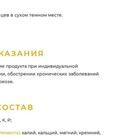
цев в сухом темном месте.
КАЗАНИЯ
ие продукта при индивидуальной
ии, обострении хронических заболеваний
реозе.
СОСТАВ
 К, Р;
лементы:
калий, кальций, магний, кремний,