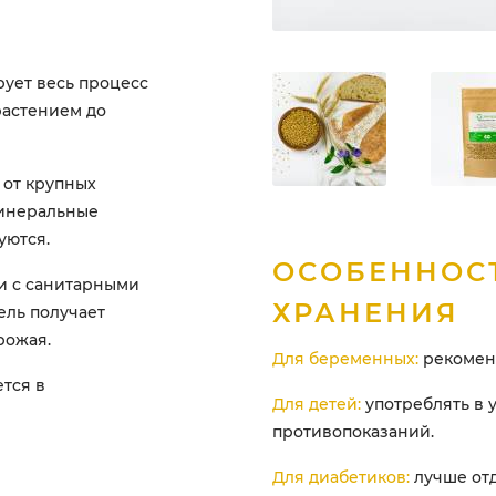
ует весь процесс
растением до
 от крупных
инеральные
уются.
ОСОБЕННОС
и с санитарными
ХРАНЕНИЯ
ель получает
рожая.
Для беременных:
рекоменд
ется в
Для детей:
употреблять в 
противопоказаний.
Для диабетиков:
лучше отд