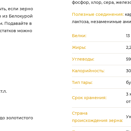
фосфор, хлор, сера, железо
ть, если зерно
Полезные соединения:
кар
р из Белокурой
лактоза, незаменимые ам
. Подавайте в
остатков можно
Белки:
13
Жиры:
2,
Углеводы:
59
Калорийность:
30
Тип тары:
б
.л.
3 
Срок хранения:
от
:
Страна
У
до золотистого
происхождения зерна: