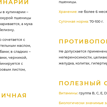
ИНАРИИ
пшеницы.
Хранение:
не более 6 меся
 в кулинарии –
елокурой пшеницы
Суточная норма:
70-100 г.
варивается, а мука
белизну.
 сочетается с
ПРОТИВОПО
ительным маслом,
Не допускается применен
ами; в сладких –
непереносимости, целиак
ами, черникой,
желудка, колитах, гиперти
бинируется с
ровым листом,
ПОЛЕЗНЫЙ 
Витамины:
группа B, C, Е, D,
НИЧНАЯ
Биологически значимые э