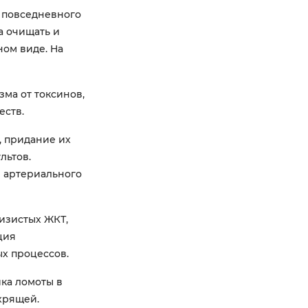
 повседневного
а очищать и
ом виде. На
ма от токсинов,
еств.
, придание их
льтов.
 артериального
изистых ЖКТ,
ция
х процессов.
ка ломоты в
хрящей.