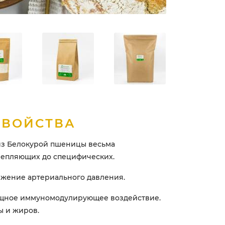
СВОЙСТВА
из Белокурой пшеницы весьма
репляющих до специфических.
жение артериального давления.
ное иммуномодулирующее воздействие.
ы и жиров.