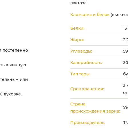
лактоза.
Клетчатка и белок
(включа
Белки:
13
Жиры:
2,
:
яя постепенно
Углеводы:
59
Калорийность:
30
ть в яичную
Тип тары:
б
ительным или
3 
Срок хранения:
от
С духовке.
Страна
У
происхождения зерна:
Производитель:
Т