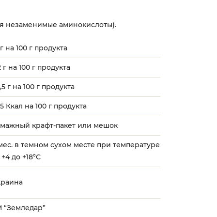
я незаменимые аминокислоты).
 г на 100 г продукта
2 г на 100 г продукта
,5 г на 100 г продукта
5 Ккал на 100 г продукта
умажный крафт-пакет или мешок
мес. в темном сухом месте при температуре
 +4 до +18°С
краина
М “Земледар”