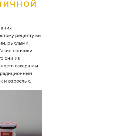
НИЧНОЙ
евних
остому рецепту вы
ми, рыхлыми,
Такие пончики
о они из
место сахара мы
 традиционный
к и взрослых.