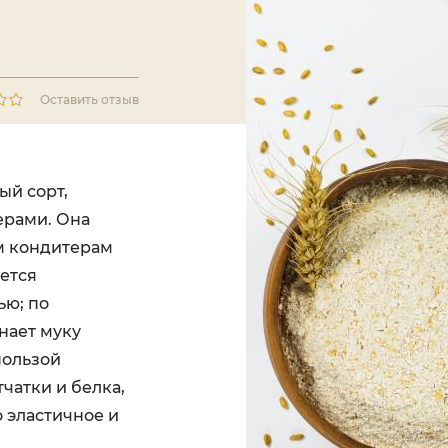
Оставить отзыв
ый сорт,
рами. Она
м кондитерам
ается
ью; по
нает муку
пользой
чатки и белка,
 эластичное и