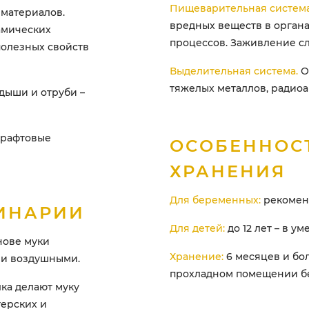
Пищеварительная система
 материалов.
вредных веществ в орган
амических
процессов. Заживление сл
полезных свойств
Выделительная система.
О
тяжелых металлов, радиоа
дыши и отруби –
крафтовые
ОСОБЕННОС
ХРАНЕНИЯ
Для беременных:
рекомен
ИНАРИИ
Для детей:
до 12 лет – в у
снове муки
Хранение:
6 месяцев и бо
 и воздушными.
прохладном помещении бе
ка делают муку
ерских и