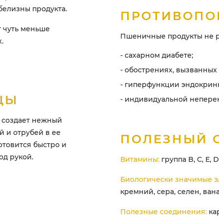
белизны продукта.
ПРОТИВОПО
т чуть меньше
Пшеничные продукты не р
.
- сахарном диабете;
- обострениях, вызванны
- гиперфункции эндокрин
ЦЫ
- индивидуальной непере
 создает нежный
 и отрубей в ее
ПОЛЕЗНЫЙ 
отовится быстро и
од рукой.
Витамины:
группа B, C, Е, D,
Биологически значимые э
кремний, сера, селен, ван
Полезные соединения:
кар