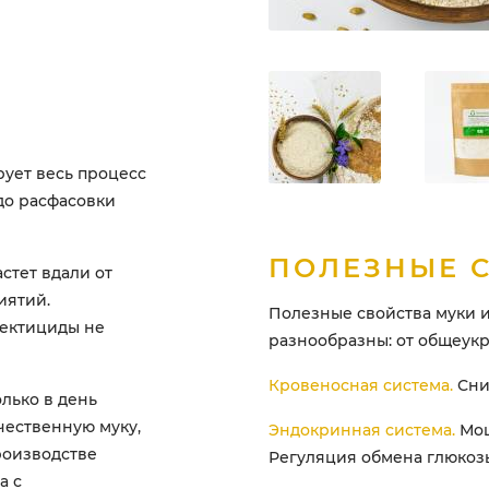
ует весь процесс
 до расфасовки
ПОЛЕЗНЫЕ 
стет вдали от
иятий.
Полезные свойства муки 
сектициды не
разнообразны: от общеук
Кровеносная система.
Сни
лько в день
чественную муку,
Эндокринная система.
Мощ
роизводстве
Регуляция обмена глюкоз
а с