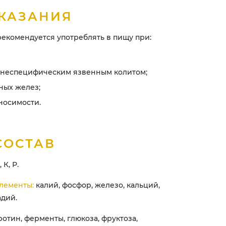
КАЗАНИЯ
екомендуется употреблять в пищу при:
х неспецифическим язвенным колитом;
ных желез;
носимости.
СОСТАВ
 К, Р.
лементы:
калий, фосфор, железо, кальций,
адий.
отин, ферменты, глюкоза, фруктоза,