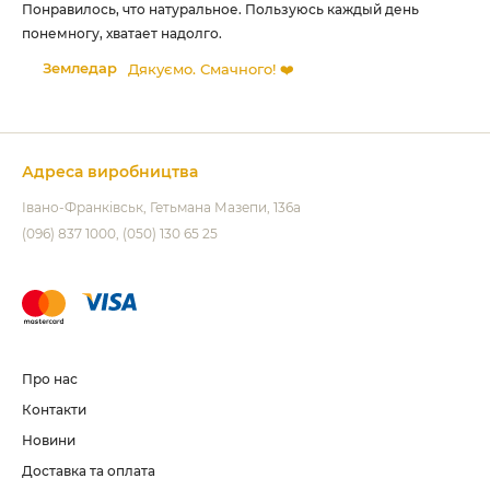
ий
Понравилось, что натуральное. Пользуюсь каждый день
Ма
!
понемногу, хватает надолго.
ко
Земледар
Дякуємо. Смачного! ❤️
Адреса виробництва
Івано-Франківськ
Гетьмана Мазепи, 136а
(096) 837 1000
(050) 130 65 25
Про нас
Контакти
Новини
Доставка та оплата