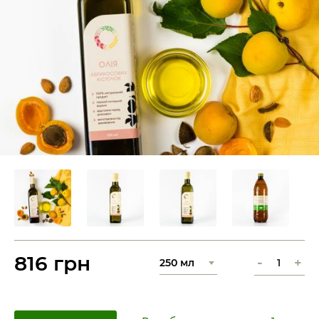
816 грн
-
+