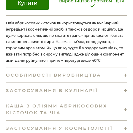
Виробництво протягом 1 дня
Купити
Олія абрикосових кісточок використовується як кулінарний
інгредієнт і косметичний засіб, а також в оздоровчих цілях. Це
дуже корисна олія, що не містить трансжирних кислот і багата
на мононенасичені жири. На смак – м'яка, солодкувата, з
горіховим ароматом. Якщо ви купуєте її в оздоровчих цілях, то
вживати потрібно в сирому вигляді, адже цілющий компонент
амигдалін руйнується при температурі вище 40°C.
ОСОБЛИВОСТІ ВИРОБНИЦТВА
ЗАСТОСУВАННЯ В КУЛІНАРІЇ
КАША З ОЛІЯМИ АБРИКОСОВИХ
КІСТОЧОК ТА ЧІА
ЗАСТОСУВАННЯ У КОСМЕТОЛОГІЇ