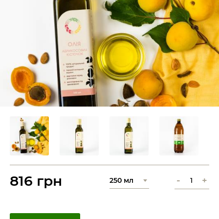
816 грн
-
+