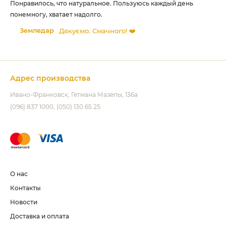
ий
Понравилось, что натуральное. Пользуюсь каждый день
Ма
!
понемногу, хватает надолго.
ко
Земледар
Дякуємо. Смачного! ❤️
Адрес производства
Ивано-Франковск
Гетмана Мазепы, 136а
(096) 837 1000
(050) 130 65 25
О нас
Контакты
Новости
Доставка и оплата