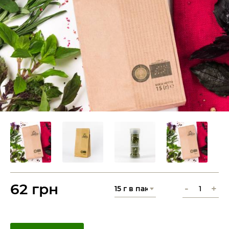
62 грн
-
+