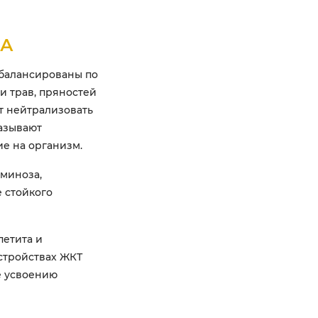
ВА
сбалансированы по
и трав, пряностей
т нейтрализовать
азывают
е на организм.
миноза,
 стойкого
етита и
стройствах ЖКТ
ие усвоению