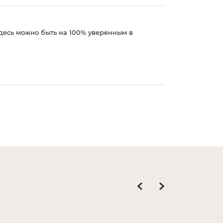
здесь можно быть на 100% уверенным в
Мне очень нрави
натуральная, по
Земледар
О