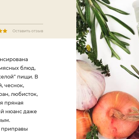
Оставить отзыв
ансирована
 мясных блюд,
желой” пищи. В
, чеснок,
ран, любисток,
ая пряная
й нюанс даже
ным.
х приправы