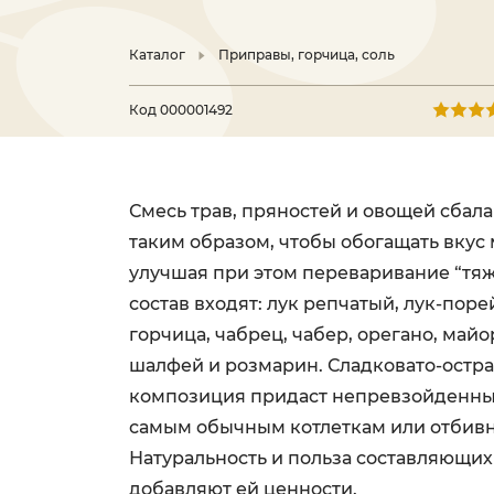
Каталог
Приправы, горчица, соль
Код
000001492
Смесь трав, пряностей и овощей сбал
таким образом, чтобы обогащать вкус
улучшая при этом переваривание “тя
состав входят: лук репчатый, лук-порей
горчица, чабрец, чабер, орегано, майо
шалфей и розмарин. Сладковато-остр
композиция придаст непревзойденны
самым обычным котлеткам или отбив
Натуральность и польза составляющи
добавляют ей ценности.