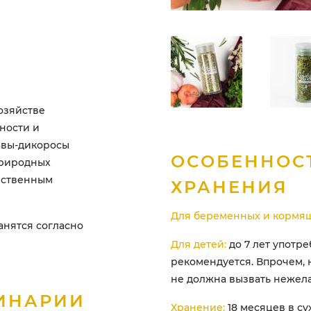
озяйстве
ности и
авы-дикоросы
ОСОБЕННОС
природных
ественным
ХРАНЕНИЯ
Для беременных и кормящ
анятся согласно
Для детей:
до 7 лет употр
рекомендуется. Впрочем,
не должна вызвать нежел
ИНАРИИ
Хранение:
18 месяцев в с