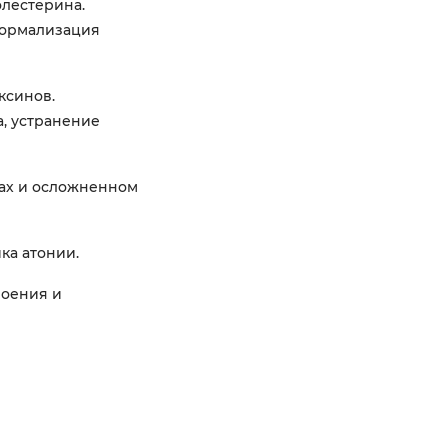
лестерина.
Нормализация
ксинов.
, устранение
ах и осложненном
ка атонии.
роения и