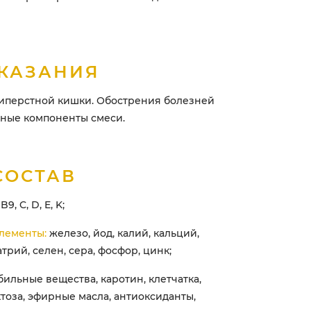
КАЗАНИЯ
типерстной кишки. Обострения болезней
ьные компоненты смеси.
СОСТАВ
B9, C, D, E, K;
лементы:
железо, йод, калий, кальций,
трий, селен, сера, фосфор, цинк;
ильные вещества, каротин, клетчатка,
тоза, эфирные масла, антиоксиданты,