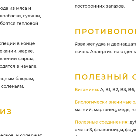
посторонних запахов.
юда из мяса и
колбаски, гуляши,
 боятся тепловой
ПРОТИВОПО
специи в конце
Язва желудка и двенадца
екании, жарке,
почек. Аллергия на отдел
овлении фарша,
одятся в начале.
ПОЛЕЗНЫЙ 
вощным блюдам,
 соленьям.
Витамины:
A, B1, B2, B3, B6, 
Биологически значимые э
магний, марганец, медь, на
 ИЗ
Полезные соединения:
дуб
омега-3, флавоноиды, фрук
елков, и содержат