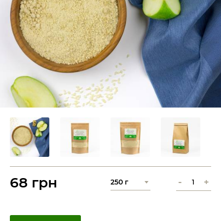
68 грн
-
+