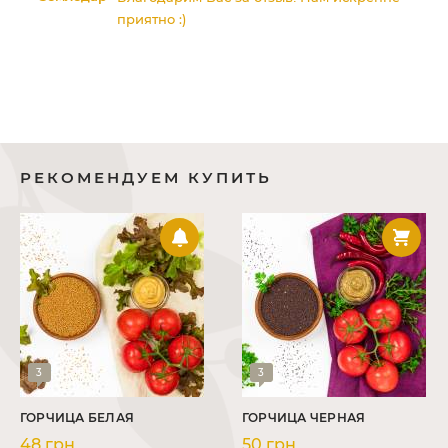
арі
У 
приятно :)
по
тр
р!
РЕКОМЕНДУЕМ КУПИТЬ
3
3
ГОРЧИЦА БЕЛАЯ
ГОРЧИЦА ЧЕРНАЯ
48 грн
50 грн