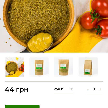
44 грн
-
+