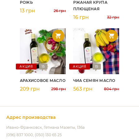
РОЖЬ
РЖАНАЯ КРУПА
ПЛЮЩЕНАЯ
13 грн
26 грн
16 грн
32 грн
АКЦИЯ
15
АКЦИЯ
15
АРАХИСОВОЕ МАСЛО
ЧИА СЕМЯН МАСЛО
209 грн
563 грн
298 грн
804 грн
Адрес производства
Ивано-Франковск
Гетмана Мазепы, 136а
(096) 837 1000
(050) 130 65 25