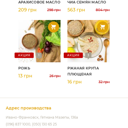
АРАХИСОВОЕ МАСЛО
ЧИА СЕМЯН МАСЛО
209 грн
563 грн
298 грн
804 грн
АКЦИЯ
1
АКЦИЯ
3
РОЖЬ
РЖАНАЯ КРУПА
ПЛЮЩЕНАЯ
13 грн
26 грн
16 грн
32 грн
Адрес производства
Ивано-Франковск
Гетмана Мазепы, 136а
(096) 837 1000
(050) 130 65 25