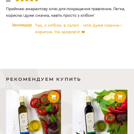
Приймаю амарантову олію для покращення травлення. Легка,
Ам
о у
корисна і дуже смачна, навіть просто з хлібом!
кл
ста
Земледар
Так, з хлібом, в салаті - олія дуже смачна і
корисна. На здоров'я! ❤️
РЕКОМЕНДУЕМ КУПИТЬ