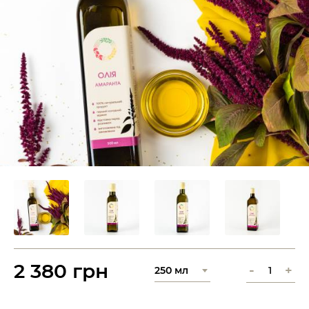
2 380 грн
-
+