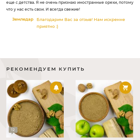
те
еще с детства. Я не очень признаю иностранные орехи, потому
се
что у нас есть свои. И всегда свежие!
ка
Земледар
Благодарим Вас за отзыв! Нам искренне
приятно :)
нь!
РЕКОМЕНДУЕМ КУПИТЬ
12