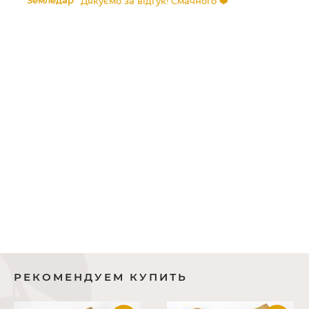
Земледар
Дякуємо за відгук! Смачного ❤️
зі
ь
мо
РЕКОМЕНДУЕМ КУПИТЬ