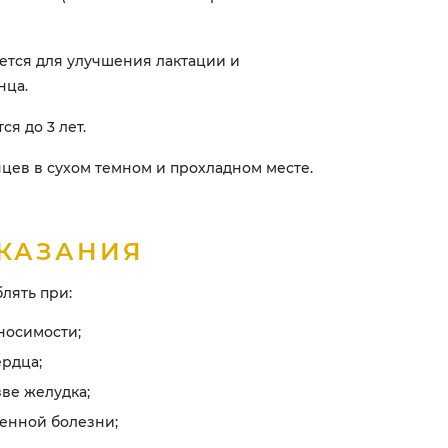
тся для улучшения лактации и
нца.
я до 3 лет.
цев в сухом темном и прохладном месте.
КАЗАНИЯ
лять при:
носимости;
рдца;
зве желудка;
енной болезни;