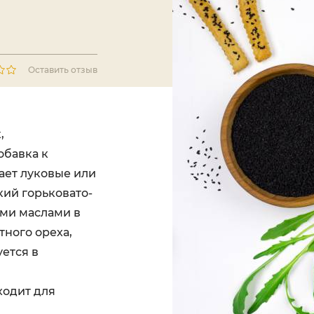
Оставить отзыв
,
обавка к
ает луковые или
ий горьковато-
ми маслами в
тного ореха,
уется в
ходит для