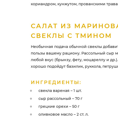
кориандром, кунжутом, прованскими трава
САЛАТ ИЗ МАРИНО
СВЕКЛЫ С ТМИНОМ
Необычная подача обычной свеклы добави
пользы вашему рациону. Рассольный сыр м
любой вкус (брынзу, фету, моцареллу и др.)
хорошо подойдут базилик, руккола, петрушк
ИНГРЕДИЕНТЫ:
свекла вареная – 1 шт.
сыр рассольный – 70 г
грецкие орехи – 50 г
оливковое масло – 2 ст. л.