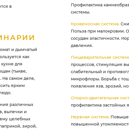
Профилактика камнеобраз
ется в
системы.
Кровеносная система.
Сни
Польза при малокровии. 
ИНАРИИ
сосудам эластичности. Но
давления.
омат и дымчатый
пользуется как
Пищеварительная система
 кухне для
процессов, стимуляция в
ощам (тыкве,
слабительный и противог
. На самом деле,
микрофлоры. Борьба с то
асить ярким
появления язв, эрозий, н
блюдо.
Опорно-двигательная сист
ения различных
профилактика застойных я
в, выпечки и
Нервная система.
Повышен
 ему целебных
повышенной утомляемости
паприкой, зирой,