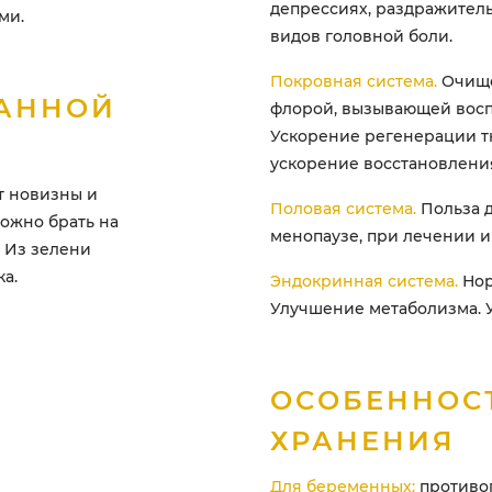
депрессиях, раздражитель
ми.
видов головной боли.
Покровная система.
Очище
ВАННОЙ
флорой, вызывающей восп
Ускорение регенерации т
ускорение восстановления
т новизны и
Половая система.
Польза 
ожно брать на
менопаузе, при лечении 
. Из зелени
а.
Эндокринная система.
Нор
Улучшение метаболизма. 
ОСОБЕННОС
ХРАНЕНИЯ
Для беременных:
противоп