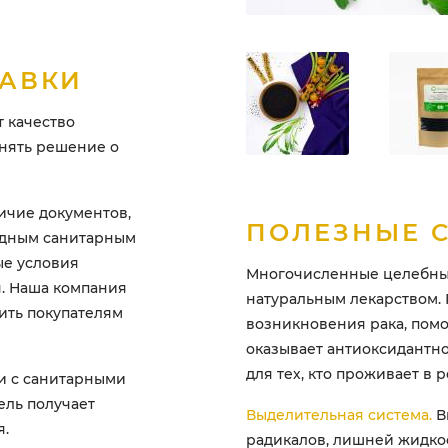
ТАВКИ
 качество
инять решение о
ичие документов,
ПОЛЕЗНЫЕ 
одным санитарным
ые условия
Многочисленные целебные
. Наша компания
натуральным лекарством.
ить покупателям
возникновения рака, пом
оказывает антиоксидантно
для тех, кто проживает в 
и с санитарными
ель получает
Выделительная система.
В
я.
радикалов, лишней жидкос