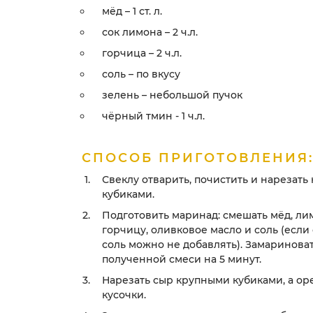
мёд – 1 ст. л.
сок лимона – 2 ч.л.
горчица – 2 ч.л.
соль – по вкусу
зелень – небольшой пучок
чёрный тмин - 1 ч.л.
СПОСОБ ПРИГОТОВЛЕНИЯ
Свеклу отварить, почистить и нарезат
кубиками.
Подготовить маринад: смешать мёд, ли
горчицу, оливковое масло и соль (если
соль можно не добавлять). Замариноват
полученной смеси на 5 минут.
Нарезать сыр крупными кубиками, а ор
кусочки.