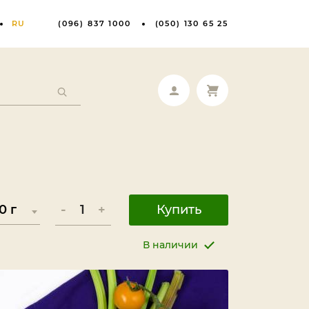
RU
(096) 837 1000
(050) 130 65 25
-
+
Купить
В наличии