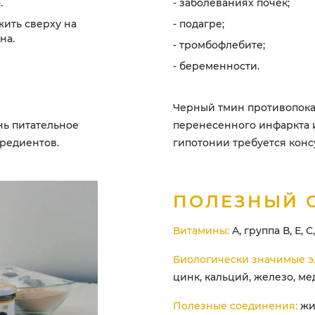
.
- заболеваниях почек;
жить сверху на
- подагре;
на.
- тромбофлебите;
- беременности.
Черный тмин противопока
нь питательное
перенесенного инфаркта и
гредиентов.
гипотонии требуется конс
ПОЛЕЗНЫЙ 
Витамины:
A, группа В, Е, С,
Биологически значимые э
цинк, кальций, железо, мед
Полезные соединения:
жи