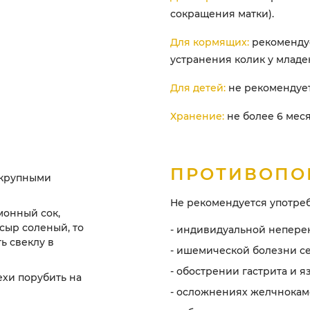
сокращения матки).
Для кормящих:
рекомендуе
устранения колик у младе
Для детей:
не рекомендуетс
Хранение:
не более 6 меся
:
ПРОТИВОПО
ь крупными
Не рекомендуется употреб
монный сок,
 сыр соленый, то
- индивидуальной непере
ь свеклу в
- ишемической болезни се
- обострении гастрита и я
ехи порубить на
- осложнениях желчнокам