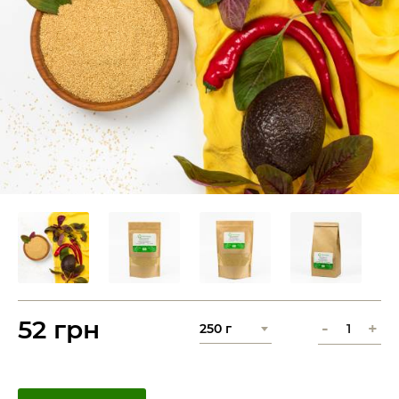
52 грн
-
+