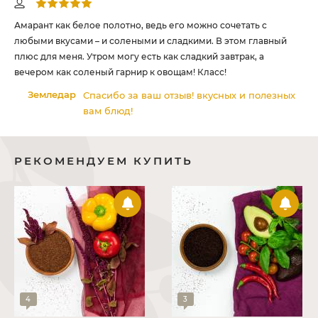
там
Амарант как белое полотно, ведь его можно сочетать с
Ос
любыми вкусами – и солеными и сладкими. В этом главный
ст
плюс для меня. Утром могу есть как сладкий завтрак, а
вечером как соленый гарнир к овощам! Класс!
Земледар
Спасибо за ваш отзыв! вкусных и полезных
вам блюд!
РЕКОМЕНДУЕМ КУПИТЬ
4
3