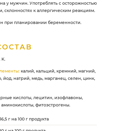
на у мужчин. Употреблять с осторожностью
, склонностях к аллергическим реакциям.
ион при планировании беременности.
СОСТАВ
 K.
лементы:
калий, кальций, кремний, магний,
, йод, натрий, медь, марганец, селен, цинк,
рные кислоты, лецитин, изофлавоны,
 аминокислоты, фитоэстрогены.
36,5 г на 100 г продукта
20 г на 100 г продукта