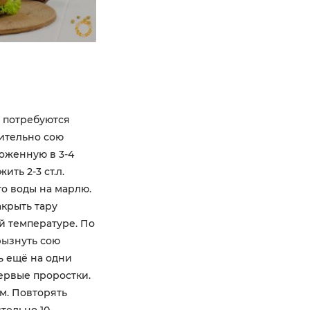
 потребуются
рительно сою
оженную в 3-4
ить 2-3 ст.л.
го воды на марлю.
акрыть тару
й температуре. По
рызнуть сою
ь ещё на одни
ервые проростки.
см. Повторять