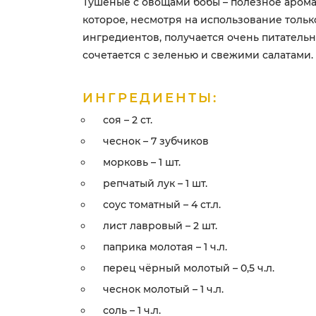
Тушёные с овощами бобы – полезное арома
которое, несмотря на использование тольк
ингредиентов, получается очень питательн
сочетается с зеленью и свежими салатами.
ИНГРЕДИЕНТЫ:
соя – 2 ст.
чеснок – 7 зубчиков
морковь – 1 шт.
репчатый лук – 1 шт.
соус томатный – 4 ст.л.
лист лавровый – 2 шт.
паприка молотая – 1 ч.л.
перец чёрный молотый – 0,5 ч.л.
чеснок молотый – 1 ч.л.
соль – 1 ч.л.