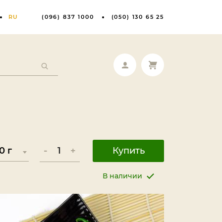
RU
(096) 837 1000
(050) 130 65 25
-
+
Купить
В наличии