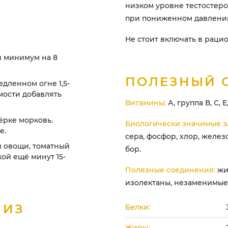
низком уровне тестостеро
при пониженном давлении
Не стоит включать в рац
:
й минимум на 8
ПОЛЕЗНЫЙ 
едленном огне 1,5-
мости добавлять
Витамины:
А, группа В, С, Е,
тёрке морковь.
Биологически значимые э
е.
сера, фосфор, хлор, железо
ей овощи, томатный
бор.
кой ещё минут 15-
Полезные соединения:
жи
изолектаны, незаменимые
 ИЗ
Белки:
Жиры: