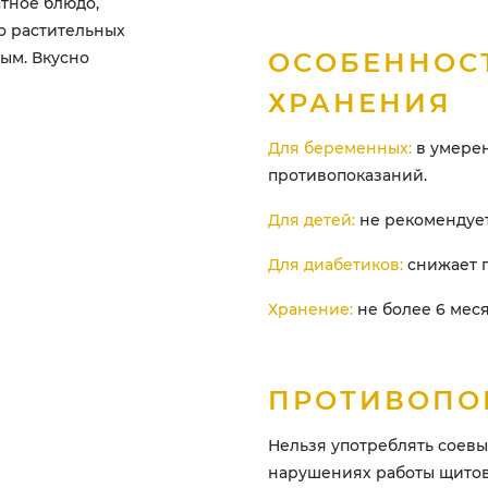
тное блюдо,
о растительных
ОСОБЕННОС
ым. Вкусно
ХРАНЕНИЯ
Для беременных:
в умерен
противопоказаний.
Для детей:
не рекомендуетс
Для диабетиков:
снижает п
Хранение:
не более 6 меся
ПРОТИВОПО
Нельзя употреблять соевы
нарушениях работы щитов