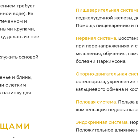
лением требует
Пищеварительная система
нной воде). Ее
поджелудочной железы, д
апеченном и
Помощь пищеварению и п
жными крупами,
ту, делать из нее
Нервная система.
Восстан
при перенапряжениях и с
мышления, обучения, пам
 служить основой
болезни Паркинсона.
Опорно-двигательная сист
енье и блины,
остеопороза, укрепление 
ии с легким
кальциевого обмена и кос
к начинку для
Половая система.
Польза 
компенсация недостатка э
Эндокринная система.
Нор
ОЩАМИ
Положительное влияние н