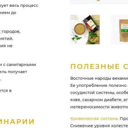
ует весь процесс
ением до
 городов,
иятий.
мия не
и с санитарными
ПОЛЕЗНЫЕ 
ель получает
Восточные народы веками 
.
Ее употребление полезно
ется в
сосудистой системы, особ
язве, сахарном диабете, 
непереносимости животны
Кровеносная система.
Про
ИНАРИИ
Снижение уровня холесте