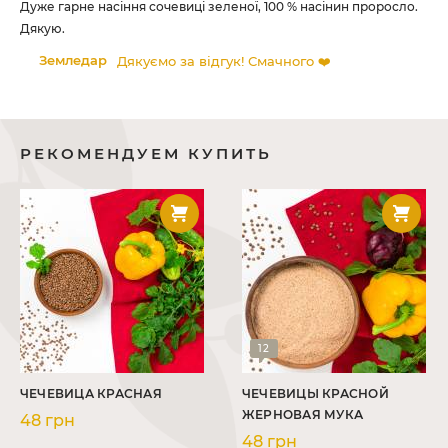
ен.
Дуже гарне насіння сочевиці зеленої, 100 % насінин проросло.
По
Дякую.
Пі
Земледар
Дякуємо за відгук! Смачного ❤️
РЕКОМЕНДУЕМ КУПИТЬ
12
ЧЕЧЕВИЦА КРАСНАЯ
ЧЕЧЕВИЦЫ КРАСНОЙ
ЖЕРНОВАЯ МУКА
48 грн
48 грн