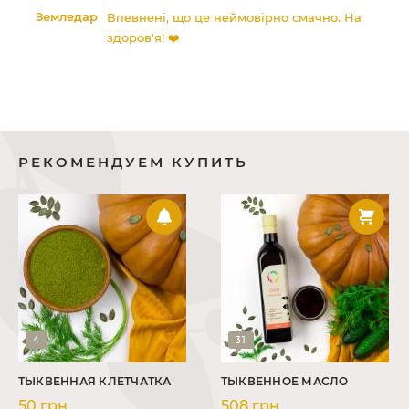
х.
Земледар
Впевнені, що це неймовірно смачно. На
здоров'я! ❤️
о
=)
РЕКОМЕНДУЕМ КУПИТЬ
4
31
ТЫКВЕННАЯ КЛЕТЧАТКА
ТЫКВЕННОЕ МАСЛО
50 грн
508 грн