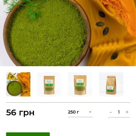
56 грн
-
+